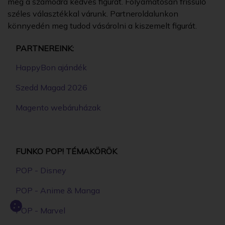
meg a számodra kedves figurát. Folyamatosan frissülő
széles választékkal várunk. Partneroldalunkon
könnyedén meg tudod vásárolni a kiszemelt figurát.
PARTNEREINK:
HappyBon ajándék
Szedd Magad 2026
Magento webáruházak
FUNKO POP! TÉMAKÖRÖK
POP - Disney
POP - Anime & Manga
POP - Marvel