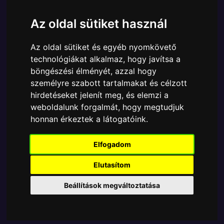
Ára:
2990 Ft
Az oldal sütiket használ
A Funko POP - Television egyik népszerű terméke a
Funko POP - Television - Pixar Alien as WallE
Az oldal sütiket és egyéb nyomkövető
kulcstartó figura, amely ablakos csomagolásban azaz
technológiákat alkalmaz, hogy javítsa a
- POP In a Box - várja új gazdáját.
böngészési élményét, azzal hogy
A termék sajnos nem elérhető, nézd meg
személyre szabott tartalmakat és célzott
hirdetéseket jelenít meg, és elemzi a
MÁSOK MIT VESZNEK
weboldalunk forgalmát, hogy megtudjuk
honnan érkeztek a látogatóink.
Tetszik? Osszd meg másokkal!
Elfogadom
Elutasítom
Beállítások megváltoztatása