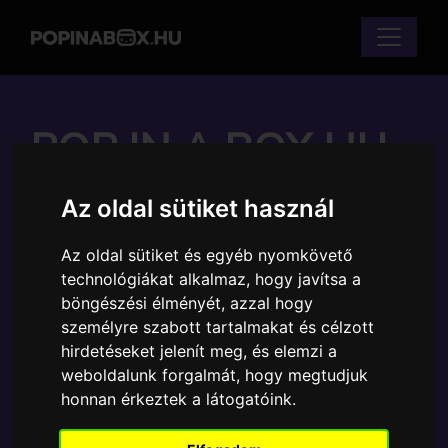
POP IN A BOX HU
Az oldal sütiket használ
FUNKO POP -
VARIOUS - ICONS
Az oldal sütiket és egyéb nyomkövető
technológiákat alkalmaz, hogy javítsa a
ALBERT EINSTEIN
böngészési élményét, azzal hogy
személyre szabott tartalmakat és célzott
FIGURA
hirdetéseket jelenít meg, és elemzi a
weboldalunk forgalmát, hogy megtudjuk
Márka:
Funko
honnan érkeztek a látogatóink.
Cikkszám:
889698435437
Elérhetőség:
Készlethiány