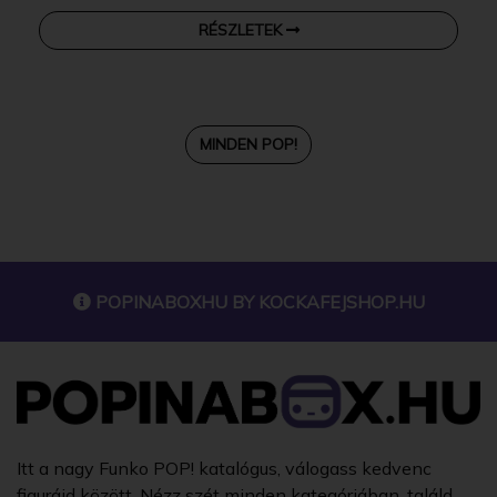
RÉSZLETEK
MINDEN POP!
POPINABOXHU BY
KOCKAFEJSHOP.HU
Itt a nagy Funko POP! katalógus, válogass kedvenc
figuráid között. Nézz szét minden kategóriában, találd