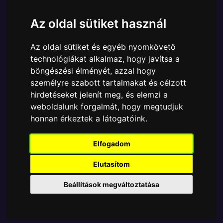
Cikkszám:
889698855334
Elérhetőség:
Készleten
Az oldal sütiket használ
Ára:
9390 Ft
Az oldal sütiket és egyéb nyomkövető
A Funko Bitty POP egyik népszerű terméke a Funko
technológiákat alkalmaz, hogy javítsa a
- Bitty ! Boxes gyűjtői vinyl karakter Harry Potter
böngészési élményét, azzal hogy
Hogwarts Castle, amely ablakos csomagolásban
személyre szabott tartalmakat és célzott
azaz - POP In a Box - várja új gazdáját.
hirdetéseket jelenít meg, és elemzi a
weboldalunk forgalmát, hogy megtudjuk
TOVÁBB A VÁSÁRLÁSRA
honnan érkeztek a látogatóink.
Tetszik? Osszd meg másokkal!
Elfogadom
Elutasítom
Beállítások megváltoztatása