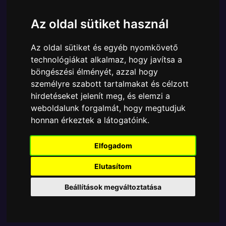
Cikkszám:
889698730402
Elérhetőség:
Készleten
Az oldal sütiket használ
Ára:
6890 Ft
Az oldal sütiket és egyéb nyomkövető
A Funko Bitty POP egyik népszerű terméke a Funko
technológiákat alkalmaz, hogy javítsa a
- Bitty ! Disney Toy Story Forky 4dbos gyűjtői vinyl
böngészési élményét, azzal hogy
karakter szett, amely ablakos csomagolásban azaz -
személyre szabott tartalmakat és célzott
POP In a Box - várja új gazdáját.
hirdetéseket jelenít meg, és elemzi a
weboldalunk forgalmát, hogy megtudjuk
TOVÁBB A VÁSÁRLÁSRA
honnan érkeztek a látogatóink.
Tetszik? Osszd meg másokkal!
Elfogadom
Elutasítom
Beállítások megváltoztatása