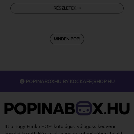
RÉSZLETEK
MINDEN POP!
POPINABOXHU BY
KOCKAFEJSHOP.HU
Itt a nagy Funko POP! katalógus, válogass kedvenc
figuráid között. Nézz szét minden kategóriában, találd