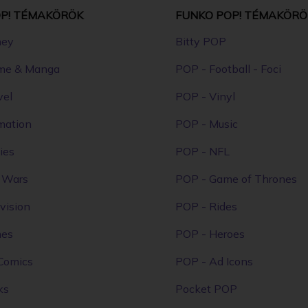
P! TÉMAKÖRÖK
FUNKO POP! TÉMAKÖRÖ
ney
Bitty POP
me & Manga
POP - Football - Foci
vel
POP - Vinyl
mation
POP - Music
ies
POP - NFL
r Wars
POP - Game of Thrones
vision
POP - Rides
mes
POP - Heroes
Comics
POP - Ad Icons
ks
Pocket POP