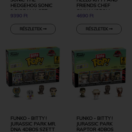
HEDGEHOG SONIC
FRIENDS CHEF
2 DIORAMA SET
CINNAMOROLL
9390 Ft
4690 Ft
WITH CAFE
CINNAMOROLL
RÉSZLETEK
RÉSZLETEK
FUNKO - BITTY !
FUNKO - BITTY !
JURASSIC PARK MR.
JURASSIC PARK
DNA 4DBOS SZETT
RAPTOR 4DBOS