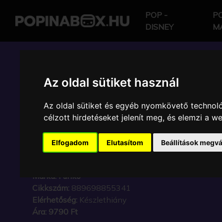
POP -
PO
DISNEY
M
POP IN A BOX HU
Az oldal sütiket használ
Az oldal sütiket és egyéb nyomkövető technoló
FUNKO - BITTY ! BOXE
célzott hirdetéseket jelenít meg, és elemzi a 
STRANGER THINGS B
Elfogadom
Elutasítom
Beállítások megvá
HOUSE
Márka:
Funko
Cikkszám:
889698855341
Elérhetőség:
Készlethiány
Ára:
9790 Ft