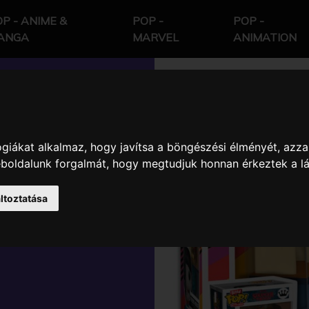
P - ANIME &
POP -
POP -
ANGA
MARVEL
ANIMATION
giákat alkalmaz, hogy javítsa a böngészési élményét, azza
S
weboldalunk forgalmát, hogy megtudjuk honnan érkeztek a l
YERS
ltoztatása