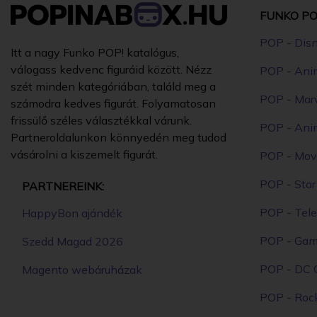
FUNKO PO
POP - Dis
Itt a nagy Funko POP! katalógus,
válogass kedvenc figuráid között. Nézz
POP - Ani
szét minden kategóriában, találd meg a
POP - Mar
számodra kedves figurát. Folyamatosan
frissülő széles választékkal várunk.
POP - Ani
Partneroldalunkon könnyedén meg tudod
vásárolni a kiszemelt figurát.
POP - Mov
POP - Sta
PARTNEREINK:
POP - Tele
HappyBon ajándék
POP - Ga
Szedd Magad 2026
POP - DC 
Magento webáruházak
POP - Roc