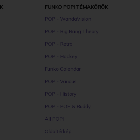
K
FUNKO POP! TÉMAKÖRÖK
POP - WandaVision
POP - Big Bang Theory
POP - Retro
POP - Hockey
Funko Calendar
POP - Various
POP - History
POP - POP & Buddy
All POP!
Oldaltérkép