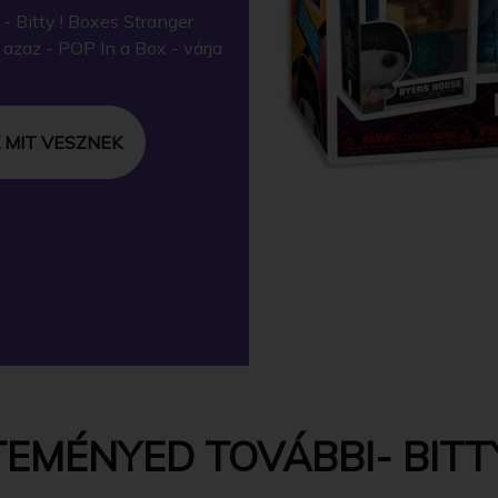
 Bitty ! Boxes Stranger
zaz - POP In a Box - várja
 MIT VESZNEK
EMÉNYED TOVÁBBI- BITTY