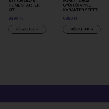
STITCH LILO'S
FORKY 4DBOS
HOME STARTER
GYŰJTŐI VINYL
KIT
KARAKTER SZETT
9290 Ft
6890 Ft
RÉSZLETEK
RÉSZLETEK