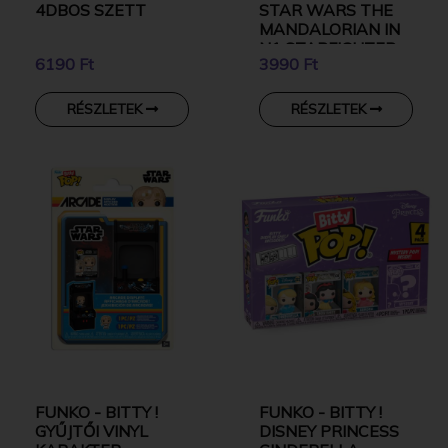
4DBOS SZETT
STAR WARS THE
MANDALORIAN IN
N1 STARFIGHTER
6190 Ft
3990 Ft
WITH GROGU
RÉSZLETEK
RÉSZLETEK
FUNKO - BITTY !
FUNKO - BITTY !
GYŰJTŐI VINYL
DISNEY PRINCESS