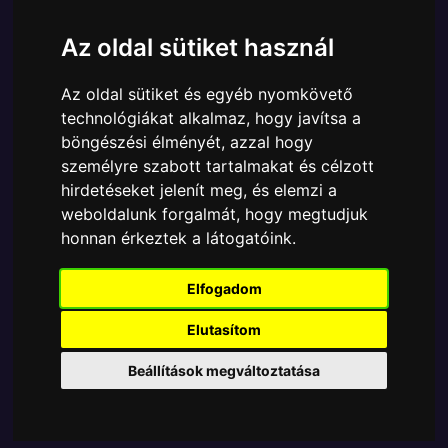
Cikkszám:
889698813310
Elérhetőség:
Készleten
Az oldal sütiket használ
Ára:
3690 Ft
Az oldal sütiket és egyéb nyomkövető
A Funko Bitty POP egyik népszerű terméke a Funko
technológiákat alkalmaz, hogy javítsa a
- Bitty ! gyűjtői vinyl karakter Deluxe Harry Potter
böngészési élményét, azzal hogy
Barn Owl, amely ablakos csomagolásban azaz -
személyre szabott tartalmakat és célzott
POP In a Box - várja új gazdáját.
hirdetéseket jelenít meg, és elemzi a
weboldalunk forgalmát, hogy megtudjuk
TOVÁBB A VÁSÁRLÁSRA
honnan érkeztek a látogatóink.
Tetszik? Osszd meg másokkal!
Elfogadom
Elutasítom
Beállítások megváltoztatása