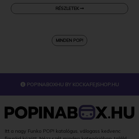
RÉSZLETEK
MINDEN POP!
POPINABOXHU BY
KOCKAFEJSHOP.HU
Itt a nagy Funko POP! katalógus, válogass kedvenc
figuráid között. Nézz szét minden kategóriában, találd