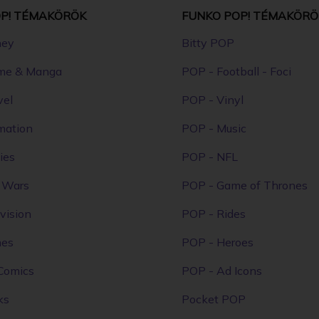
P! TÉMAKÖRÖK
FUNKO POP! TÉMAKÖRÖ
ney
Bitty POP
me & Manga
POP - Football - Foci
vel
POP - Vinyl
mation
POP - Music
ies
POP - NFL
r Wars
POP - Game of Thrones
vision
POP - Rides
mes
POP - Heroes
Comics
POP - Ad Icons
ks
Pocket POP