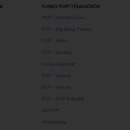
K
FUNKO POP! TÉMAKÖRÖK
POP - WandaVision
POP - Big Bang Theory
POP - Retro
POP - Hockey
Funko Calendar
POP - Various
POP - History
POP - POP & Buddy
All POP!
Oldaltérkép