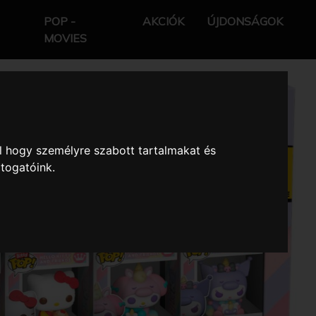
POP -
AKCIÓK
ÚJDONSÁGOK
MOVIES
l hogy személyre szabott tartalmakat és
átogatóink.