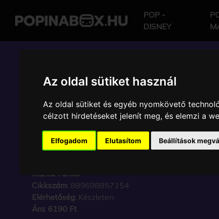
POP -
PO
DISNEY
M
POP IN A BOX HU
Az oldal sütiket használ
Az oldal sütiket és egyéb nyomkövető technoló
FUNKO - BITTY ! HELL
célzott hirdetéseket jelenít meg, és elemzi a 
FRIENDS KUROMI CH
Elfogadom
Elutasítom
Beállítások megvá
SZETT
Márka:
Funko
Cikkszám:
889698857154
Elérhetőség:
Készleten
Ára:
6190 Ft