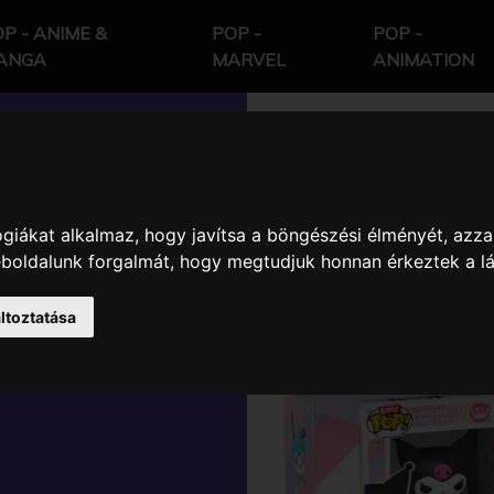
P - ANIME &
POP -
POP -
ANGA
MARVEL
ANIMATION
giákat alkalmaz, hogy javítsa a böngészési élményét, azza
O KITTY AND
weboldalunk forgalmát, hogy megtudjuk honnan érkeztek a l
ASE 4DBOS
ltoztatása