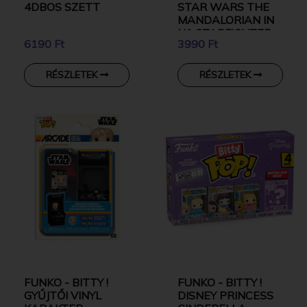
4DBOS SZETT
STAR WARS THE
MANDALORIAN IN
N1 STARFIGHTER
6190 Ft
3990 Ft
WITH GROGU
RÉSZLETEK
RÉSZLETEK
FUNKO - BITTY !
FUNKO - BITTY !
GYŰJTŐI VINYL
DISNEY PRINCESS