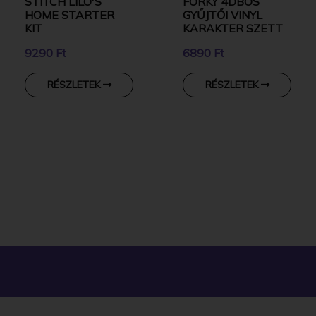
STITCH LILO'S
FORKY 4DBOS
HOME STARTER
GYŰJTŐI VINYL
KIT
KARAKTER SZETT
9290 Ft
6890 Ft
RÉSZLETEK
RÉSZLETEK