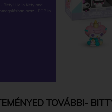
Bitty ! Hello Kitty and
somagolásban azaz - POP In
EMÉNYED TOVÁBBI- BITTY