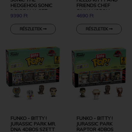
HEDGEHOG SONIC
FRIENDS CHEF
2 DIORAMA SET
CINNAMOROLL
9390 Ft
4690 Ft
WITH CAFE
CINNAMOROLL
RÉSZLETEK
RÉSZLETEK
FUNKO - BITTY !
FUNKO - BITTY !
JURASSIC PARK MR.
JURASSIC PARK
DNA 4DBOS SZETT
RAPTOR 4DBOS