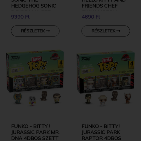
HEDGEHOG SONIC
FRIENDS CHEF
2 DIORAMA SET
CINNAMOROLL
9390 Ft
4690 Ft
WITH CAFE
CINNAMOROLL
RÉSZLETEK
RÉSZLETEK
FUNKO - BITTY !
FUNKO - BITTY !
JURASSIC PARK MR.
JURASSIC PARK
DNA 4DBOS SZETT
RAPTOR 4DBOS