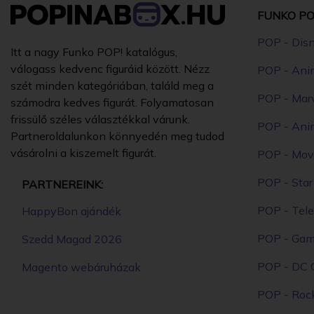
FUNKO PO
POP - Dis
Itt a nagy Funko POP! katalógus,
válogass kedvenc figuráid között. Nézz
POP - Ani
szét minden kategóriában, találd meg a
POP - Mar
számodra kedves figurát. Folyamatosan
frissülő széles választékkal várunk.
POP - Ani
Partneroldalunkon könnyedén meg tudod
vásárolni a kiszemelt figurát.
POP - Mov
POP - Sta
PARTNEREINK:
POP - Tele
HappyBon ajándék
POP - Ga
Szedd Magad 2026
POP - DC 
Magento webáruházak
POP - Roc