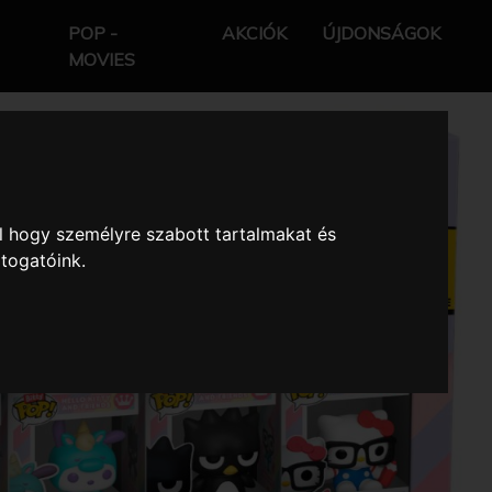
POP -
AKCIÓK
ÚJDONSÁGOK
MOVIES
l hogy személyre szabott tartalmakat és
átogatóink.