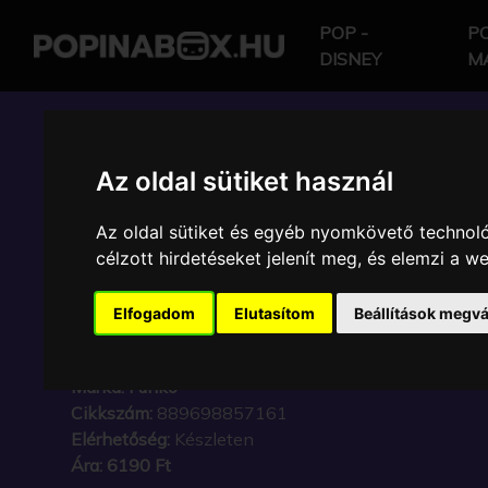
POP -
PO
DISNEY
M
POP IN A BOX HU
Az oldal sütiket használ
Az oldal sütiket és egyéb nyomkövető technoló
FUNKO - BITTY ! HELL
célzott hirdetéseket jelenít meg, és elemzi a 
FRIENDS MY MELODY
Elfogadom
Elutasítom
Beállítások megvá
4DBOS SZETT
Márka:
Funko
Cikkszám:
889698857161
Elérhetőség:
Készleten
Ára:
6190 Ft