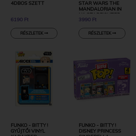
4DBOS SZETT
STAR WARS THE
MANDALORIAN IN
N1 STARFIGHTER
6190 Ft
3990 Ft
WITH GROGU
RÉSZLETEK
RÉSZLETEK
FUNKO - BITTY !
FUNKO - BITTY !
GYŰJTŐI VINYL
DISNEY PRINCESS