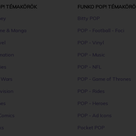
P! TÉMAKÖRÖK
FUNKO POP! TÉMAKÖRÖ
ney
Bitty POP
me & Manga
POP - Football - Foci
vel
POP - Vinyl
mation
POP - Music
ies
POP - NFL
r Wars
POP - Game of Thrones
vision
POP - Rides
mes
POP - Heroes
Comics
POP - Ad Icons
ks
Pocket POP