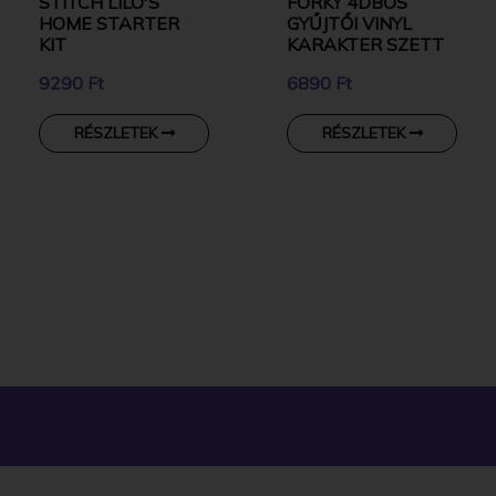
STITCH LILO'S
FORKY 4DBOS
HOME STARTER
GYŰJTŐI VINYL
KIT
KARAKTER SZETT
9290 Ft
6890 Ft
RÉSZLETEK
RÉSZLETEK