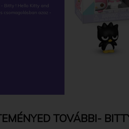
Bitty ! Hello Kitty and
os csomagolásban azaz -
EMÉNYED TOVÁBBI- BITTY