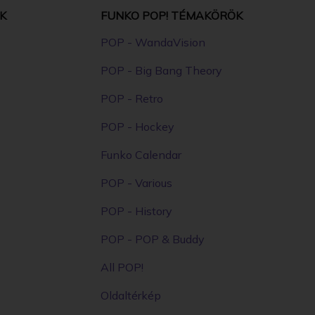
K
FUNKO POP! TÉMAKÖRÖK
POP - WandaVision
POP - Big Bang Theory
POP - Retro
POP - Hockey
Funko Calendar
POP - Various
POP - History
POP - POP & Buddy
All POP!
Oldaltérkép