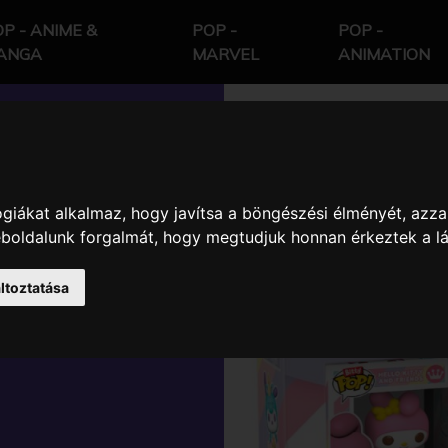
P - ANIME &
POP -
POP -
ANGA
MARVEL
ANIMATION
giákat alkalmaz, hogy javítsa a böngészési élményét, azza
O KITTY AND
weboldalunk forgalmát, hogy megtudjuk honnan érkeztek a l
 CHASE
ltoztatása