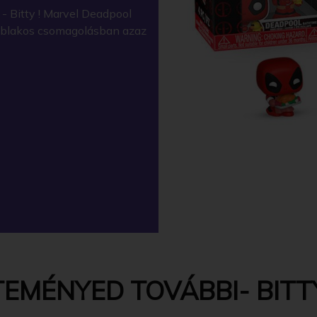
- Bitty ! Marvel Deadpool
y ablakos csomagolásban azaz
EMÉNYED TOVÁBBI- BITTY