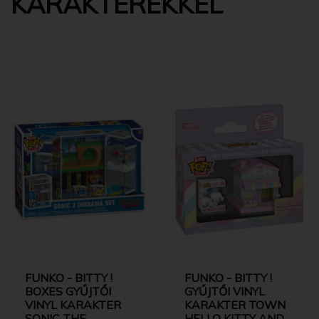
KARAKTEREKKEL
FUNKO - BITTY !
FUNKO - BITTY !
BOXES GYŰJTŐI
GYŰJTŐI VINYL
VINYL KARAKTER
KARAKTER TOWN
SONIC THE
HELLO KITTY AND