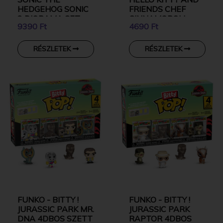
HEDGEHOG SONIC
FRIENDS CHEF
2 DIORAMA SET
CINNAMOROLL
9390 Ft
4690 Ft
WITH CAFE
CINNAMOROLL
RÉSZLETEK
RÉSZLETEK
FUNKO - BITTY !
FUNKO - BITTY !
JURASSIC PARK MR.
JURASSIC PARK
DNA 4DBOS SZETT
RAPTOR 4DBOS