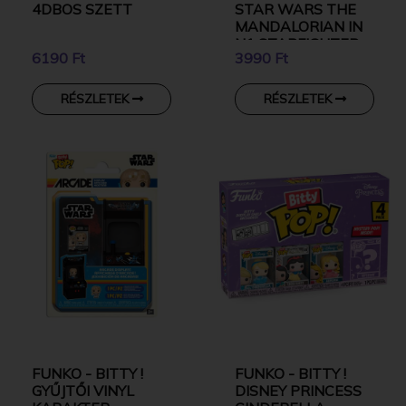
4DBOS SZETT
STAR WARS THE
MANDALORIAN IN
N1 STARFIGHTER
6190 Ft
3990 Ft
WITH GROGU
RÉSZLETEK
RÉSZLETEK
FUNKO - BITTY !
FUNKO - BITTY !
GYŰJTŐI VINYL
DISNEY PRINCESS