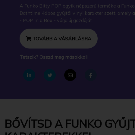
A Funko Bitty POP egyik népszerű terméke a Funko 
Bathtime 4dbos gyűjtői vinyl karakter szett, amel
- POP In a Box - várja új gazdáját.
TOVÁBB A VÁSÁRLÁSRA
Tetszik? Osszd meg másokkal!
BŐVÍTSD A FUNKO GYŰJT