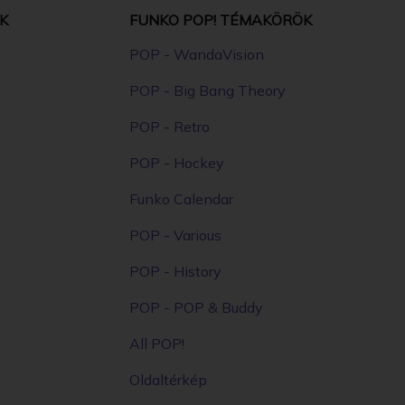
K
FUNKO POP! TÉMAKÖRÖK
POP - WandaVision
POP - Big Bang Theory
POP - Retro
POP - Hockey
Funko Calendar
POP - Various
POP - History
POP - POP & Buddy
All POP!
Oldaltérkép