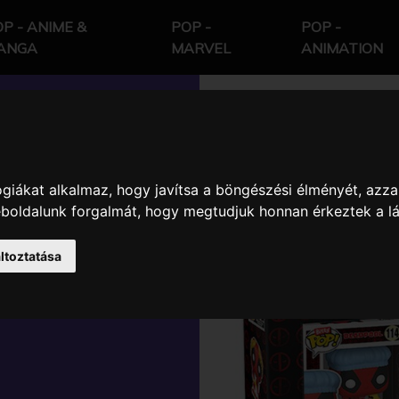
P - ANIME &
POP -
POP -
ANGA
MARVEL
ANIMATION
giákat alkalmaz, hogy javítsa a böngészési élményét, azza
VEL
weboldalunk forgalmát, hogy megtudjuk honnan érkeztek a l
 4DBOS
ltoztatása
KTER SZETT