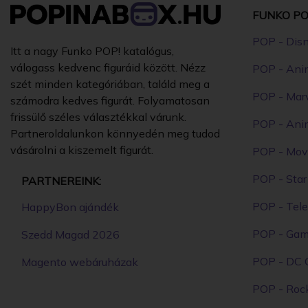
FUNKO PO
POP - Dis
Itt a nagy Funko POP! katalógus,
válogass kedvenc figuráid között. Nézz
POP - Ani
szét minden kategóriában, találd meg a
POP - Mar
számodra kedves figurát. Folyamatosan
frissülő széles választékkal várunk.
POP - Ani
Partneroldalunkon könnyedén meg tudod
vásárolni a kiszemelt figurát.
POP - Mov
POP - Sta
PARTNEREINK:
POP - Tele
HappyBon ajándék
POP - Ga
Szedd Magad 2026
POP - DC 
Magento webáruházak
POP - Roc