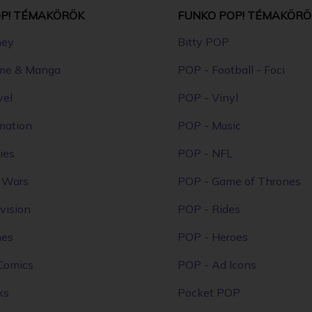
P! TÉMAKÖRÖK
FUNKO POP! TÉMAKÖRÖ
ney
Bitty POP
me & Manga
POP - Football - Foci
vel
POP - Vinyl
mation
POP - Music
ies
POP - NFL
r Wars
POP - Game of Thrones
vision
POP - Rides
mes
POP - Heroes
Comics
POP - Ad Icons
ks
Pocket POP