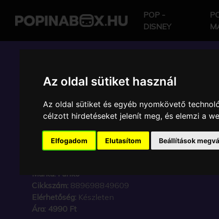
POP -
PO
DISNEY
M
POP IN A BOX HU
Az oldal sütiket használ
Az oldal sütiket és egyéb nyomkövető technoló
FUNKO - BITTY ! MAR
célzott hirdetéseket jelenít meg, és elemzi a 
DEADPOOL BATHTIME
Elfogadom
Elutasítom
Beállítások megvá
GYŰJTŐI VINYL KARA
Márka:
Funko
Cikkszám:
889698849609
Elérhetőség:
Készleten
Ára:
4990 Ft