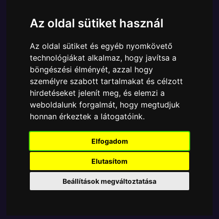
Márka:
Funko
Az oldal sütiket használ
Cikkszám:
889698857024
Elérhetőség:
Készleten
Az oldal sütiket és egyéb nyomkövető
Ára:
6190 Ft
technológiákat alkalmaz, hogy javítsa a
A Funko Bitty POP egyik népszerű terméke a Funko
böngészési élményét, azzal hogy
- Bitty ! Marvel SpiderMan Pókember Miles Morales
személyre szabott tartalmakat és célzott
4dbos gyűjtői vinyl karakter szett, amely ablakos
hirdetéseket jelenít meg, és elemzi a
csomagolásban azaz - POP In a Box - várja új
weboldalunk forgalmát, hogy megtudjuk
gazdáját.
honnan érkeztek a látogatóink.
Elfogadom
TOVÁBB A VÁSÁRLÁSRA
Elutasítom
Tetszik? Osszd meg másokkal!
Beállítások megváltoztatása