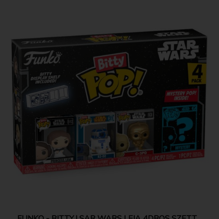
FUNKO - BITTY ! SAR WARS LEIA 4DBOS SZETT