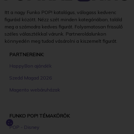
Itt a nagy Funko POP! katalógus, válogass kedvenc
figuráid között. Nézz szét minden kategóriában, találd
meg a számodra kedves figurát. Folyamatosan frissülő
széles választékkal várunk. Partneroldalunkon
könnyedén meg tudod vásárolni a kiszemelt figurát.
PARTNEREINK:
HappyBon ajándék
Szedd Magad 2026
Magento webáruházak
FUNKO POP! TÉMAKÖRÖK
POP - Disney