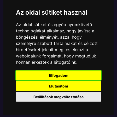
Ára:
6190 Ft
Az oldal sütiket használ
A Funko Bitty POP egyik népszerű terméke a Funko
- Bitty ! Pokemon Pikachu 4dbos gyűjtői vinyl
Az oldal sütiket és egyéb nyomkövető
karakter szett, amely ablakos csomagolásban azaz -
technológiákat alkalmaz, hogy javítsa a
POP In a Box - várja új gazdáját.
böngészési élményét, azzal hogy
A termék sajnos nem elérhető, nézd meg
személyre szabott tartalmakat és célzott
hirdetéseket jelenít meg, és elemzi a
MÁSOK MIT VESZNEK
weboldalunk forgalmát, hogy megtudjuk
honnan érkeztek a látogatóink.
Tetszik? Osszd meg másokkal!
Elfogadom
Elutasítom
Beállítások megváltoztatása