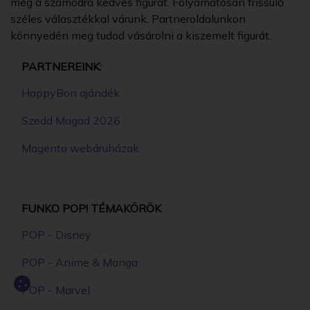
meg a számodra kedves figurát. Folyamatosan frissülő
széles választékkal várunk. Partneroldalunkon
könnyedén meg tudod vásárolni a kiszemelt figurát.
PARTNEREINK:
HappyBon ajándék
Szedd Magad 2026
Magento webáruházak
FUNKO POP! TÉMAKÖRÖK
POP - Disney
POP - Anime & Manga
POP - Marvel