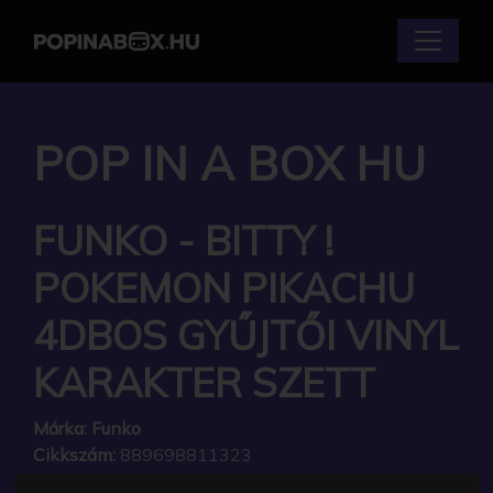
POP IN A BOX HU
FUNKO - BITTY !
POKEMON PIKACHU
4DBOS GYŰJTŐI VINYL
KARAKTER SZETT
Márka:
Funko
Cikkszám:
889698811323
Elérhetőség:
Készlethiány