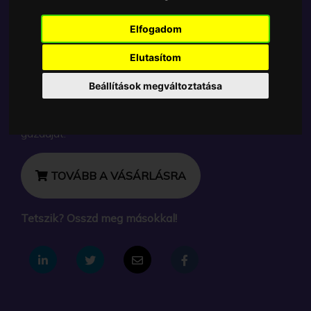
Cikkszám:
889698723602
Elérhetőség:
Készleten
Elfogadom
Ára:
17990 Ft
Elutasítom
A Funko Funko Calendar egyik népszerű terméke a
Funko - Advent 13 ablakos Spooky Countdown
Beállítások megváltoztatása
Horror filmes kalendárium, amely ablakos
csomagolásban azaz - POP In a Box - várja új
gazdáját.
TOVÁBB A VÁSÁRLÁSRA
Tetszik? Osszd meg másokkal!