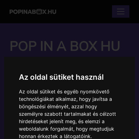
POP IN A BOX HU
FUNKO - ADVENT 13
Az oldal sütiket használ
ABLAKOS SPOOKY
COUNTDOWN
Az oldal sütiket és egyéb nyomkövető
technológiákat alkalmaz, hogy javítsa a
HORROR FILMES
böngészési élményét, azzal hogy
személyre szabott tartalmakat és célzott
KALENDÁRIUM
hirdetéseket jelenít meg, és elemzi a
weboldalunk forgalmát, hogy megtudjuk
Márka:
Funko
honnan érkeztek a látogatóink.