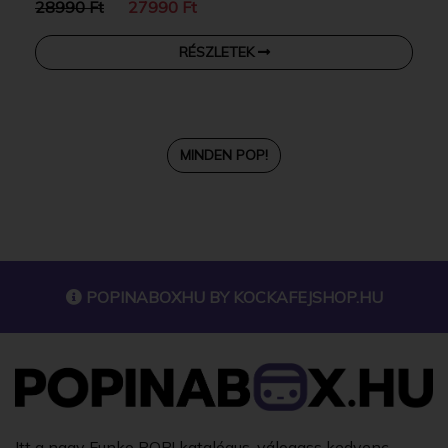
28990 Ft
27990 Ft
RÉSZLETEK
MINDEN POP!
POPINABOXHU BY
KOCKAFEJSHOP.HU
Itt a nagy Funko POP! katalógus, válogass kedvenc