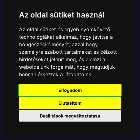
Cikkszám:
889698958042
Elérhetőség:
Készleten
Az oldal sütiket használ
Ára:
6890 Ft
Az oldal sütiket és egyéb nyomkövető
A Funko POP - Animation egyik népszerű terméke a
technológiákat alkalmaz, hogy javítsa a
Funko - Animations & Cartons Kpop Demon Hunters
böngészési élményét, azzal hogy
Bobby gyűjtői vinyl karakter, amely ablakos
személyre szabott tartalmakat és célzott
csomagolásban azaz - POP In a Box - várja új
hirdetéseket jelenít meg, és elemzi a
gazdáját.
weboldalunk forgalmát, hogy megtudjuk
honnan érkeztek a látogatóink.
TOVÁBB A VÁSÁRLÁSRA
Elfogadom
Tetszik? Osszd meg másokkal!
Elutasítom
Beállítások megváltoztatása