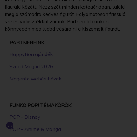
figuráid között. Nézz szét minden kategóriában, találd
meg a számodra kedves figurát. Folyamatosan frissülő
széles választékkal várunk. Partneroldalunkon
könnyedén meg tudod vásárolni a kiszemelt figurát.
PARTNEREINK:
HappyBon ajándék
Szedd Magad 2026
Magento webáruházak
FUNKO POP! TÉMAKÖRÖK
POP - Disney
POP - Anime & Manga