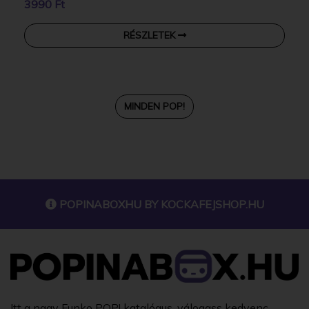
3990 Ft
RÉSZLETEK
MINDEN POP!
POPINABOXHU BY
KOCKAFEJSHOP.HU
Itt a nagy Funko POP! katalógus, válogass kedvenc