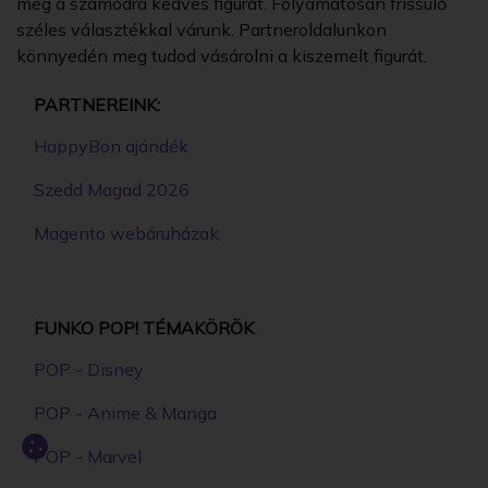
meg a számodra kedves figurát. Folyamatosan frissülő
széles választékkal várunk. Partneroldalunkon
könnyedén meg tudod vásárolni a kiszemelt figurát.
PARTNEREINK:
HappyBon ajándék
Szedd Magad 2026
Magento webáruházak
FUNKO POP! TÉMAKÖRÖK
POP - Disney
POP - Anime & Manga
POP - Marvel