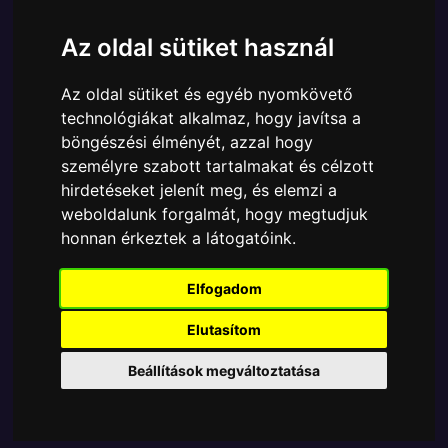
Ára:
6790 Ft
Az oldal sütiket használ
A Funko POP - Animation egyik népszerű terméke a
Funko - Jujutsu Kaisen Suguru Geto gyűjtői vinyl
Az oldal sütiket és egyéb nyomkövető
karakter, amely ablakos csomagolásban azaz - POP
technológiákat alkalmaz, hogy javítsa a
In a Box - várja új gazdáját.
böngészési élményét, azzal hogy
A termék sajnos nem elérhető, nézd meg
személyre szabott tartalmakat és célzott
hirdetéseket jelenít meg, és elemzi a
MÁSOK MIT VESZNEK
weboldalunk forgalmát, hogy megtudjuk
honnan érkeztek a látogatóink.
Tetszik? Osszd meg másokkal!
Elfogadom
Elutasítom
Beállítások megváltoztatása