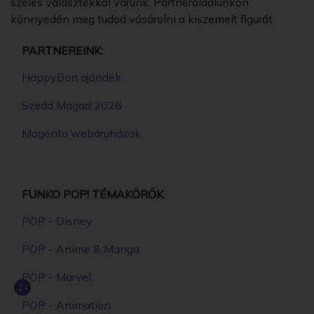
széles választékkal várunk. Partneroldalunkon
könnyedén meg tudod vásárolni a kiszemelt figurát.
PARTNEREINK:
HappyBon ajándék
Szedd Magad 2026
Magento webáruházak
FUNKO POP! TÉMAKÖRÖK
POP - Disney
POP - Anime & Manga
POP - Marvel
POP - Animation