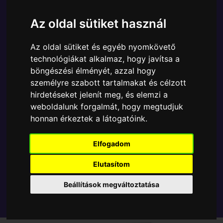
Ára:
6890 Ft
Az oldal sütiket használ
A Funko POP - Animation egyik népszerű terméke a
Funko - Sanrio Hello Kitty / Kaiju Sea Kaiju gyűjtői
Az oldal sütiket és egyéb nyomkövető
vinyl karakter , amely ablakos csomagolásban azaz -
technológiákat alkalmaz, hogy javítsa a
POP In a Box - várja új gazdáját.
böngészési élményét, azzal hogy
személyre szabott tartalmakat és célzott
TOVÁBB A VÁSÁRLÁSRA
hirdetéseket jelenít meg, és elemzi a
weboldalunk forgalmát, hogy megtudjuk
honnan érkeztek a látogatóink.
Tetszik? Osszd meg másokkal!
Elfogadom
Elutasítom
Beállítások megváltoztatása