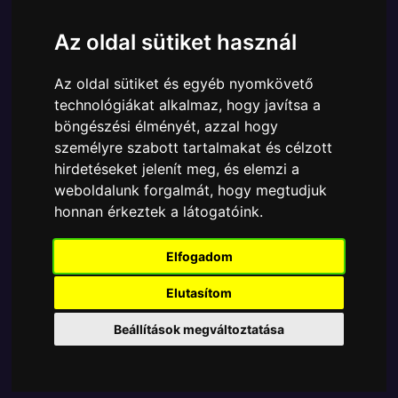
Cikkszám:
889698581776c
Elérhetőség:
Készleten
Az oldal sütiket használ
Ára:
14890 Ft
Az oldal sütiket és egyéb nyomkövető
A Funko POP - Animation egyik népszerű terméke a
technológiákat alkalmaz, hogy javítsa a
Funko - Television Simpsons Glowing Mr.Burns
böngészési élményét, azzal hogy
Exclusive Chase gyűjtői vinyl karakter, amely
személyre szabott tartalmakat és célzott
ablakos csomagolásban azaz - POP In a Box - várja
hirdetéseket jelenít meg, és elemzi a
új gazdáját.
weboldalunk forgalmát, hogy megtudjuk
honnan érkeztek a látogatóink.
TOVÁBB A VÁSÁRLÁSRA
Elfogadom
Tetszik? Osszd meg másokkal!
Elutasítom
Beállítások megváltoztatása