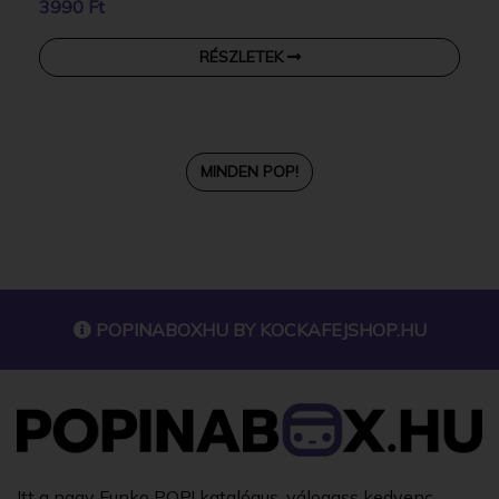
3990 Ft
RÉSZLETEK
MINDEN POP!
POPINABOXHU BY
KOCKAFEJSHOP.HU
Itt a nagy Funko POP! katalógus, válogass kedvenc