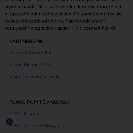
figuráid között. Nézz szét minden kategóriában, találd
meg a számodra kedves figurát. Folyamatosan frissülő
széles választékkal várunk. Partneroldalunkon
könnyedén meg tudod vásárolni a kiszemelt figurát.
PARTNEREINK:
HappyBon ajándék
Szedd Magad 2026
Magento webáruházak
FUNKO POP! TÉMAKÖRÖK
POP - Disney
POP - Anime & Manga