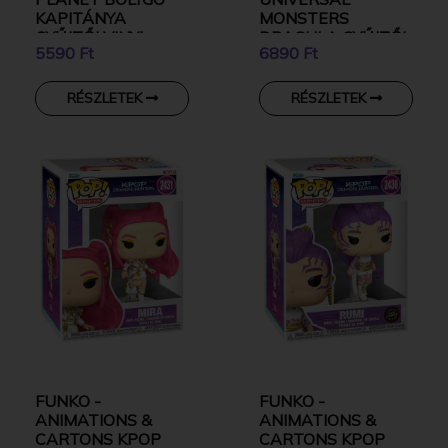
KAPITÁNYA
MONSTERS
GYŰJTŐI VINYL
DRACULA GYŰJTŐI
5590 Ft
6890 Ft
KARAKTER
VINYL KARAKTER
RÉSZLETEK
RÉSZLETEK
FUNKO -
FUNKO -
ANIMATIONS &
ANIMATIONS &
CARTONS KPOP
CARTONS KPOP