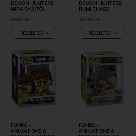
DEMON HUNTERS
DEMON HUNTERS
MIRA GYŰJTŐI
RUMI CHASE
VINYL KARAKTER
GYŰJTŐI VINYL
6890 Ft
19290 Ft
KARAKTER
RÉSZLETEK
RÉSZLETEK
FUNKO -
FUNKO -
ANIMATIONS &
ANIMATIONS &