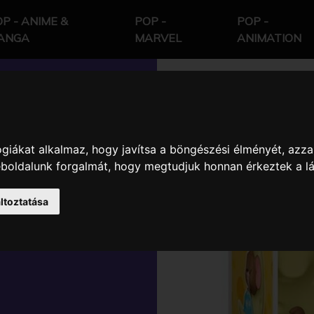
P - ANIME &
POP -
POP -
ANGA
MARVEL
ANIMATION
giákat alkalmaz, hogy javítsa a böngészési élményét, azza
TOM &
weboldalunk forgalmát, hogy megtudjuk honnan érkeztek a l
 VINYL
ltoztatása