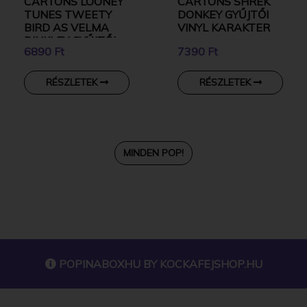
CARTONS LOONEY
CARTONS SHREK
TUNES TWEETY
DONKEY GYŰJTŐI
BIRD AS VELMA
VINYL KARAKTER
DINKLEY GYŰJTŐI
6890 Ft
7390 Ft
VINYL KARAKTER
RÉSZLETEK
RÉSZLETEK
MINDEN POP!
POPINABOXHU BY
KOCKAFEJSHOP.HU