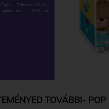
 Funko - Television Tom &
omagolásban azaz - POP In a
EMÉNYED TOVÁBBI- POP -