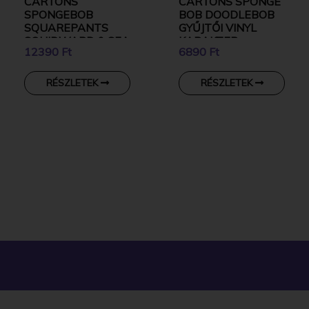
CARTONS
CARTONS SPONGE
SPONGEBOB
BOB DOODLEBOB
SQUAREPANTS
GYŰJTŐI VINYL
SQUIDWARD & SEA
KARAKTER
12390 Ft
6890 Ft
BEAR 2DBOS
SZETT FIGURÁK
RÉSZLETEK
RÉSZLETEK