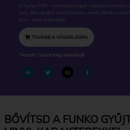
A Funko POP - Animation egyik népszerű terméke a
Jerry Jerry gyűjtői vinyl karakter, amely ablakos cs
Box - várja új gazdáját.
TOVÁBB A VÁSÁRLÁSRA
Tetszik? Osszd meg másokkal!
BŐVÍTSD A FUNKO GYŰJT