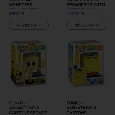
MONSTERS
SPONGEBOB WITH
FRANKENSTEIN
MYSTERY 15 CM
6890 Ft
15790 Ft
GYŰJTŐI VINYL
GYŰJTŐI VINYL
KARAKTER
KARAKTER
RÉSZLETEK
RÉSZLETEK
FUNKO -
FUNKO -
ANIMATIONS &
ANIMATIONS &
CARTONS SPONGE
CARTONS