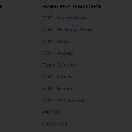
K
FUNKO POP! TÉMAKÖRÖK
POP - WandaVision
POP - Big Bang Theory
POP - Retro
POP - Hockey
Funko Calendar
POP - Various
POP - History
POP - POP & Buddy
All POP!
Oldaltérkép