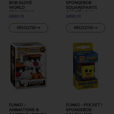
BOB GLOVE
SPONGEBOB
WORLD
SQUAREPANTS
SPONGEBOB
GYŰJTŐI VINYL
6890 Ft
6890 Ft
GYŰJTŐI VINYL
KARAKTER
KARAKTER
RÉSZLETEK
RÉSZLETEK
FUNKO -
FUNKO - POCKET !
ANIMATIONS &
SPONGEBOB