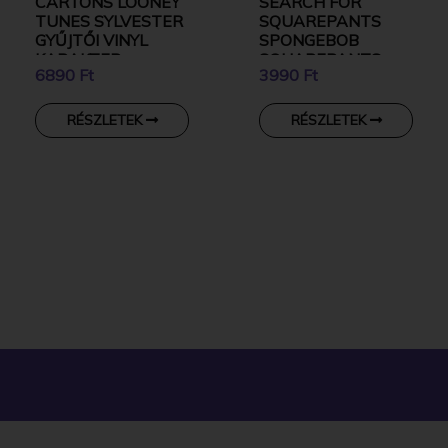
CARTONS LOONEY
SEARCH FOR
TUNES SYLVESTER
SQUAREPANTS
GYŰJTŐI VINYL
SPONGEBOB
KARAKTER
SQUAREPANTS
6890 Ft
3990 Ft
KULCSTARTÓ
RÉSZLETEK
RÉSZLETEK