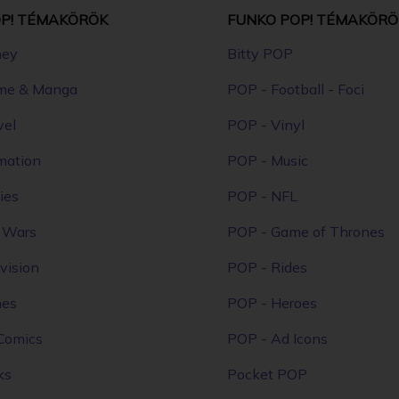
P! TÉMAKÖRÖK
FUNKO POP! TÉMAKÖRÖ
ney
Bitty POP
me & Manga
POP - Football - Foci
vel
POP - Vinyl
mation
POP - Music
ies
POP - NFL
r Wars
POP - Game of Thrones
vision
POP - Rides
mes
POP - Heroes
Comics
POP - Ad Icons
ks
Pocket POP