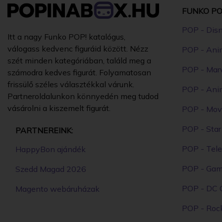
FUNKO PO
POP - Dis
Itt a nagy Funko POP! katalógus,
válogass kedvenc figuráid között. Nézz
POP - Ani
szét minden kategóriában, találd meg a
POP - Mar
számodra kedves figurát. Folyamatosan
frissülő széles választékkal várunk.
POP - Ani
Partneroldalunkon könnyedén meg tudod
vásárolni a kiszemelt figurát.
POP - Mov
POP - Sta
PARTNEREINK:
POP - Tele
HappyBon ajándék
POP - Ga
Szedd Magad 2026
POP - DC 
Magento webáruházak
POP - Roc