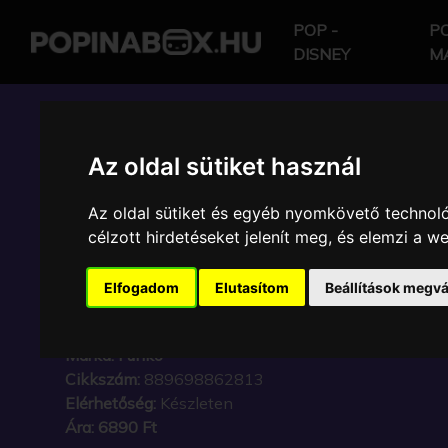
POP -
PO
DISNEY
M
POP IN A BOX HU
Az oldal sütiket használ
Az oldal sütiket és egyéb nyomkövető technoló
FUNKO - TELEVISION 
célzott hirdetéseket jelenít meg, és elemzi a 
JERRY JERRY GYŰJTŐI
Elfogadom
Elutasítom
Beállítások megvá
KARAKTER
Márka:
Funko
Cikkszám:
889698862813
Elérhetőség:
Készleten
Ára:
6890 Ft