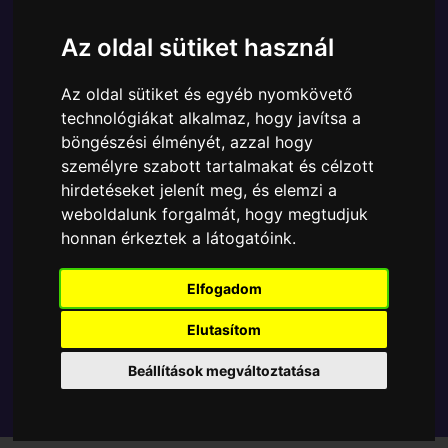
Ára:
5990 Ft
4490 Ft
Az oldal sütiket használ
A Funko POP - Animation egyik népszerű terméke a
Funko POP - Animation - Animation Boruto Inojin
Az oldal sütiket és egyéb nyomkövető
játék figura, amely ablakos csomagolásban azaz -
technológiákat alkalmaz, hogy javítsa a
POP In a Box - várja új gazdáját.
böngészési élményét, azzal hogy
személyre szabott tartalmakat és célzott
TOVÁBB A VÁSÁRLÁSRA
hirdetéseket jelenít meg, és elemzi a
weboldalunk forgalmát, hogy megtudjuk
honnan érkeztek a látogatóink.
Tetszik? Osszd meg másokkal!
Elfogadom
Elutasítom
Beállítások megváltoztatása