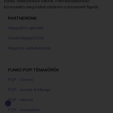
széles választékkal várunk. Partneroldalunkon
könnyedén meg tudod vásárolni a kiszemelt figurát.
PARTNEREINK:
HappyBon ajándék
Szedd Magad 2026
Magento webáruházak
FUNKO POP! TÉMAKÖRÖK
POP - Disney
POP - Anime & Manga
POP - Marvel
POP - Animation