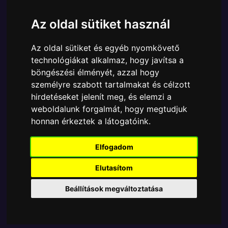
Ára:
5560 Ft
Az oldal sütiket használ
A Funko POP - Animation egyik népszerű terméke a
Funko POP - Animation - Rick & Morty Story Train
Az oldal sütiket és egyéb nyomkövető
Evil Morty figura, amely ablakos csomagolásban
technológiákat alkalmaz, hogy javítsa a
azaz - POP In a Box - várja új gazdáját.
böngészési élményét, azzal hogy
A termék sajnos nem elérhető, nézd meg
személyre szabott tartalmakat és célzott
hirdetéseket jelenít meg, és elemzi a
MÁSOK MIT VESZNEK
weboldalunk forgalmát, hogy megtudjuk
honnan érkeztek a látogatóink.
Tetszik? Osszd meg másokkal!
Elfogadom
Elutasítom
Beállítások megváltoztatása