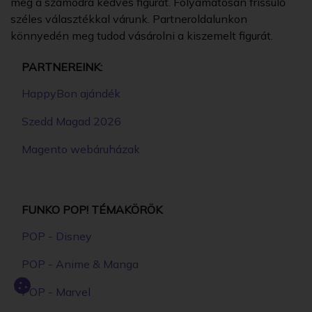
meg a számodra kedves figurát. Folyamatosan frissülő
széles választékkal várunk. Partneroldalunkon
könnyedén meg tudod vásárolni a kiszemelt figurát.
PARTNEREINK:
HappyBon ajándék
Szedd Magad 2026
Magento webáruházak
FUNKO POP! TÉMAKÖRÖK
POP - Disney
POP - Anime & Manga
POP - Marvel