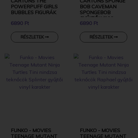
CARTONS THE
CARTONS SPONGE
POWERPUFF GIRLS
BOB CAVEMAN
BUBBLES FIGURÁK
SPONGEBOB
GYŰJTŐI VINYL
6890 Ft
6890 Ft
KARAKTER
RÉSZLETEK
RÉSZLETEK
FUNKO - MOVIES
FUNKO - MOVIES
TEENAGE MUTANT
TEENAGE MUTANT