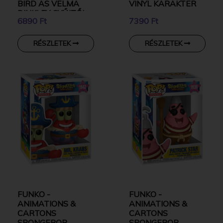
BIRD AS VELMA
VINYL KARAKTER
DINKLEY GYŰJTŐI
6890 Ft
7390 Ft
VINYL KARAKTER
RÉSZLETEK
RÉSZLETEK
FUNKO -
FUNKO -
ANIMATIONS &
ANIMATIONS &
CARTONS
CARTONS
SPONGEBOB
SPONGEBOB