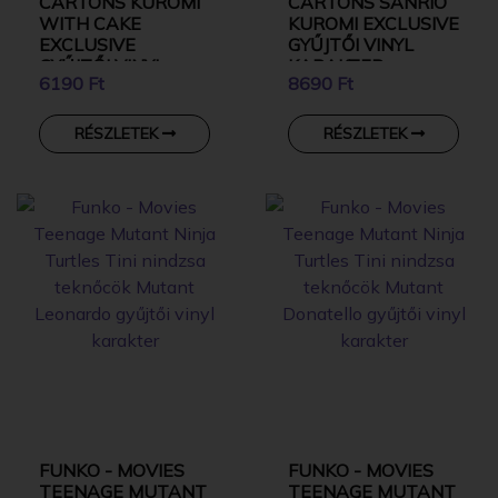
CARTONS KUROMI
CARTONS SANRIO
WITH CAKE
KUROMI EXCLUSIVE
EXCLUSIVE
GYŰJTŐI VINYL
GYŰJTŐI VINYL
KARAKTER
6190 Ft
8690 Ft
KARAKTER
RÉSZLETEK
RÉSZLETEK
FUNKO - MOVIES
FUNKO - MOVIES
TEENAGE MUTANT
TEENAGE MUTANT