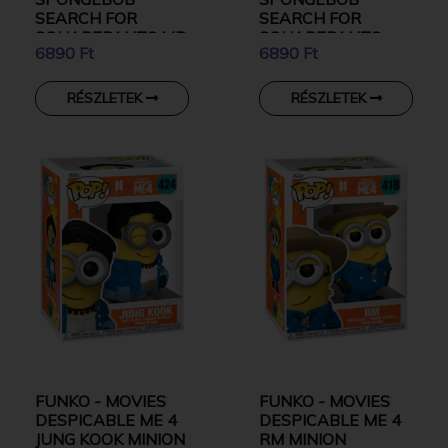
SEARCH FOR
SEARCH FOR
SQUAREPANTS MR.
SQUAREPANTS
6890 Ft
6890 Ft
KRABS GYŰJTŐI
PATRICK STAR
VINYL KARAKTER
GYŰJTŐI VINYL
KARAKTER
RÉSZLETEK
RÉSZLETEK
FUNKO - MOVIES
FUNKO - MOVIES
DESPICABLE ME 4
DESPICABLE ME 4
JUNG KOOK MINION
RM MINION