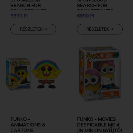
SEARCH FOR
SEARCH FOR
SQUAREPANTS
SQUAREPANTS
6890 Ft
6890 Ft
SPONGEBOB AS
GARY GYŰJTŐI
THE FLYING
VINYL KARAKTER
DUTCHMAN
RÉSZLETEK
RÉSZLETEK
GYŰJTŐI VINYL
KARAKTER
FUNKO -
FUNKO - MOVIES
ANIMATIONS &
DESPICABLE ME 4
CARTONS
JIN MINION GYŰJTŐI