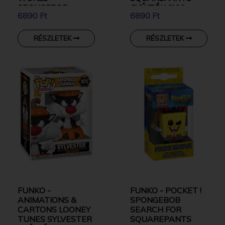
SPONGEBOB
GYŰJTŐI VINYL
6890 Ft
6890 Ft
GYŰJTŐI VINYL
KARAKTER
KARAKTER
RÉSZLETEK
RÉSZLETEK
FUNKO -
FUNKO - POCKET !
ANIMATIONS &
SPONGEBOB
CARTONS LOONEY
SEARCH FOR
TUNES SYLVESTER
SQUAREPANTS