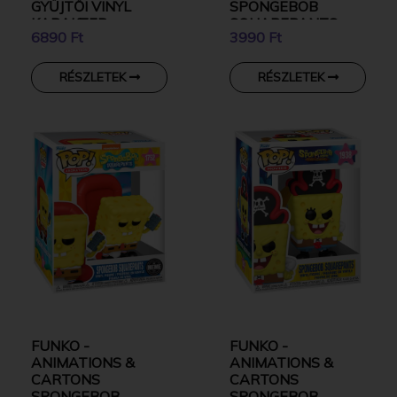
GYŰJTŐI VINYL
SPONGEBOB
KARAKTER
SQUAREPANTS
6890 Ft
3990 Ft
KULCSTARTÓ
RÉSZLETEK
RÉSZLETEK
FUNKO -
FUNKO -
ANIMATIONS &
ANIMATIONS &
CARTONS
CARTONS
SPONGEBOB
SPONGEBOB