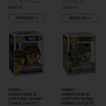
VINYL KARAKTER
GYŰJTŐI VINYL
6890 Ft
19290 Ft
KARAKTER
RÉSZLETEK
RÉSZLETEK
FUNKO -
FUNKO -
ANIMATIONS &
ANIMATIONS &
CARTONS LOONEY
CARTONS SHREK
TUNES TWEETY
DONKEY GYŰJTŐI