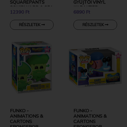
SQUAREPANTS
GYŰJTŐI VINYL
SQUIDWARD & SEA
KARAKTER
12390 Ft
6890 Ft
BEAR 2DBOS
SZETT FIGURÁK
RÉSZLETEK
RÉSZLETEK
FUNKO -
FUNKO -
ANIMATIONS &
ANIMATIONS &
CARTONS
CARTONS
SPONGEBOB
SPONGEBOB