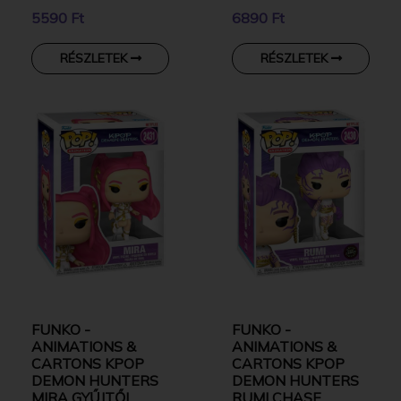
GYŰJTŐI VINYL
DRACULA GYŰJTŐI
5590 Ft
6890 Ft
KARAKTER
VINYL KARAKTER
RÉSZLETEK
RÉSZLETEK
FUNKO -
FUNKO -
ANIMATIONS &
ANIMATIONS &
CARTONS KPOP
CARTONS KPOP
DEMON HUNTERS
DEMON HUNTERS
MIRA GYŰJTŐI
RUMI CHASE