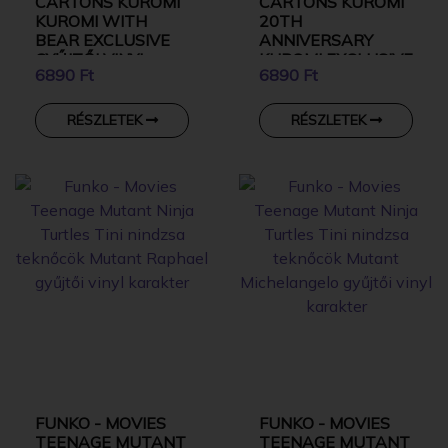
CARTONS KUROMI
CARTONS KUROMI
KUROMI WITH
20TH
BEAR EXCLUSIVE
ANNIVERSARY
GYŰJTŐI VINYL
KUROMI EXCLUSIVE
6890 Ft
6890 Ft
KARAKTER
GYŰJTŐI VINYL
KARAKTER
RÉSZLETEK
RÉSZLETEK
FUNKO - MOVIES
FUNKO - MOVIES
TEENAGE MUTANT
TEENAGE MUTANT