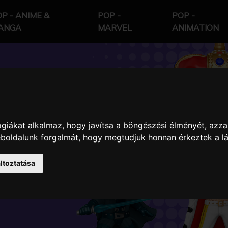
P - ANIME &
POP -
POP -
ANGA
MARVEL
ANIMATION
ION
giákat alkalmaz, hogy javítsa a böngészési élményét, azza
ES
weboldalunk forgalmát, hogy megtudjuk honnan érkeztek a l
ltoztatása