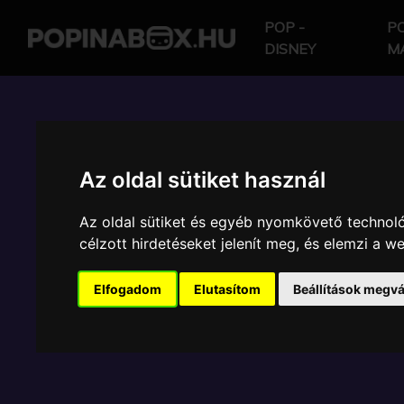
POP -
PO
DISNEY
M
POP IN A BOX HU
Az oldal sütiket használ
FUNKO POP - ANIMAT
Az oldal sütiket és egyéb nyomkövető technoló
VINYL FIGURÁK SZÉL
célzott hirdetéseket jelenít meg, és elemzi a 
VÁLASZTÉKA.
Elfogadom
Elutasítom
Beállítások megvá