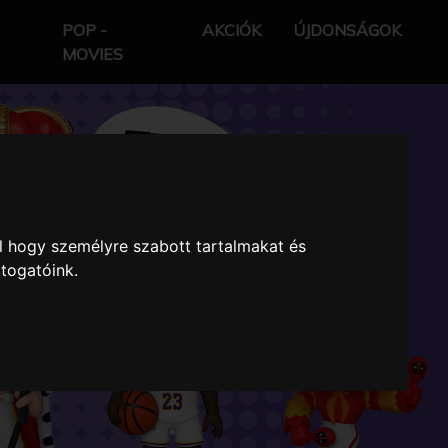
POP -
AKCIÓK
ÚJDONSÁGOK
MOVIES
l hogy személyre szabott tartalmakat és
átogatóink.