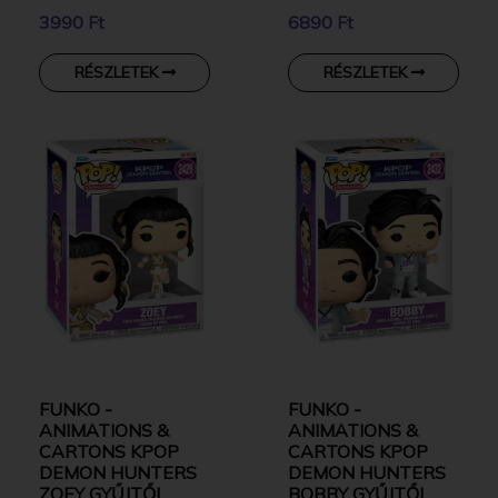
KARAKTER
3990 Ft
6890 Ft
RÉSZLETEK
RÉSZLETEK
FUNKO -
FUNKO -
ANIMATIONS &
ANIMATIONS &
CARTONS KPOP
CARTONS KPOP
DEMON HUNTERS
DEMON HUNTERS
ZOEY GYŰJTŐI
BOBBY GYŰJTŐI