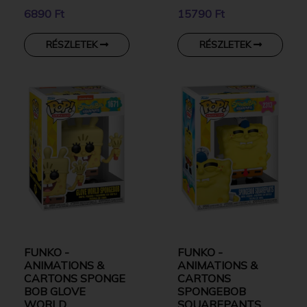
FRANKENSTEIN
MYSTERY 15 CM
6890 Ft
15790 Ft
GYŰJTŐI VINYL
GYŰJTŐI VINYL
KARAKTER
KARAKTER
RÉSZLETEK
RÉSZLETEK
FUNKO -
FUNKO -
ANIMATIONS &
ANIMATIONS &
CARTONS SPONGE
CARTONS
BOB GLOVE
SPONGEBOB
WORLD
SQUAREPANTS