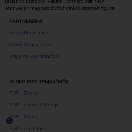
széles választékkal várunk. Partneroldalunkon
könnyedén meg tudod vásárolni a kiszemelt figurát.
PARTNEREINK:
HappyBon ajándék
Szedd Magad 2026
Magento webáruházak
FUNKO POP! TÉMAKÖRÖK
POP - Disney
POP - Anime & Manga
POP - Marvel
POP - Animation