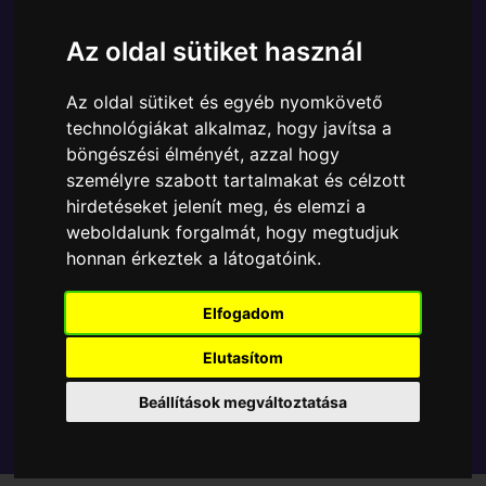
Ára:
5990 Ft
4990 Ft
Az oldal sütiket használ
A Funko POP - Animation egyik népszerű terméke a
Funko POP - Animation - Simpsons Lisandra Lisa
Az oldal sütiket és egyéb nyomkövető
figura, amely ablakos csomagolásban azaz - POP In
technológiákat alkalmaz, hogy javítsa a
a Box - várja új gazdáját.
böngészési élményét, azzal hogy
személyre szabott tartalmakat és célzott
TOVÁBB A VÁSÁRLÁSRA
hirdetéseket jelenít meg, és elemzi a
weboldalunk forgalmát, hogy megtudjuk
honnan érkeztek a látogatóink.
Tetszik? Osszd meg másokkal!
Elfogadom
Elutasítom
Beállítások megváltoztatása