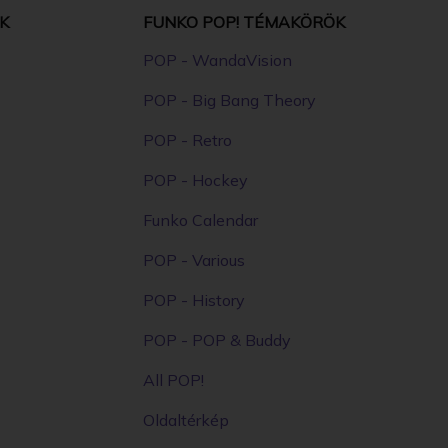
K
FUNKO POP! TÉMAKÖRÖK
POP - WandaVision
POP - Big Bang Theory
POP - Retro
POP - Hockey
Funko Calendar
POP - Various
POP - History
POP - POP & Buddy
All POP!
Oldaltérkép