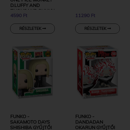
D.LUFFY AND
THOUSAND SUNNY
4590 Ft
11290 Ft
RÉSZLETEK
RÉSZLETEK
FUNKO -
FUNKO -
SAKAMOTO DAYS
DANDADAN
SHISHIBA GYŰJTŐI
OKARUN GYŰJTŐI