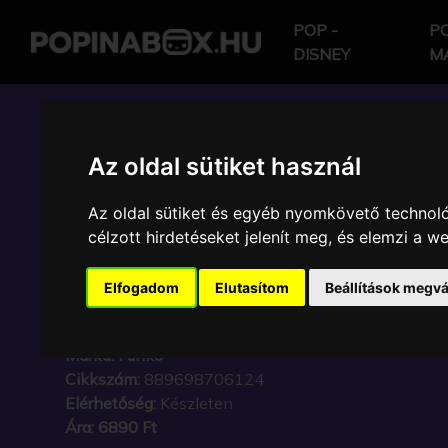
POP -
PO
DISNEY
M
POP IN A BOX HU
Az oldal sütiket használ
Az oldal sütiket és egyéb nyomkövető technoló
FUNKO - ANIME MY H
célzott hirdetéseket jelenít meg, és elemzi a 
ACADEMIA DENKI KAM
Elfogadom
Elutasítom
Beállítások megvá
GYŰJTŐI VINYL KARA
Márka:
Funko
Cikkszám:
889698706124
Elérhetőség:
Készleten
Ára:
6890 Ft