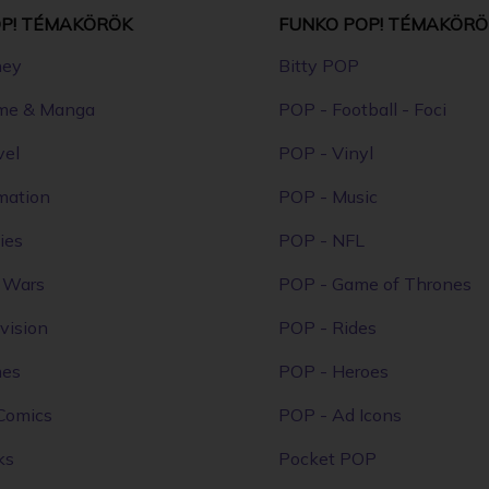
P! TÉMAKÖRÖK
FUNKO POP! TÉMAKÖRÖ
ney
Bitty POP
me & Manga
POP - Football - Foci
vel
POP - Vinyl
mation
POP - Music
ies
POP - NFL
r Wars
POP - Game of Thrones
vision
POP - Rides
mes
POP - Heroes
Comics
POP - Ad Icons
ks
Pocket POP