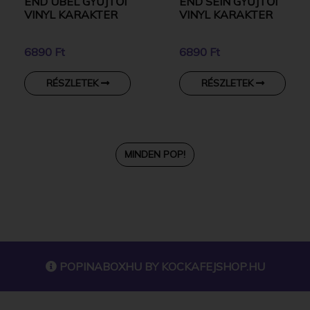
END UBEL GYŰJTŐI
END SEIN GYŰJTŐI
VINYL KARAKTER
VINYL KARAKTER
6890 Ft
6890 Ft
RÉSZLETEK
RÉSZLETEK
MINDEN POP!
POPINABOXHU BY
KOCKAFEJSHOP.HU