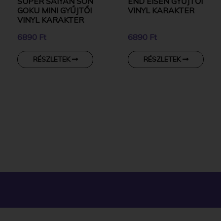
SUPER SAIYAN SON
END EISEN GYŰJTŐI
GOKU MINI GYŰJTŐI
VINYL KARAKTER
VINYL KARAKTER
6890 Ft
6890 Ft
RÉSZLETEK
RÉSZLETEK