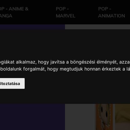
P - ANIME &
POP -
POP -
ANGA
MARVEL
ANIMATION
giákat alkalmaz, hogy javítsa a böngészési élményét, azza
ERO
weboldalunk forgalmát, hogy megtudjuk honnan érkeztek a l
INARI
ltoztatása
KTER