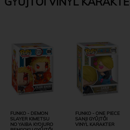
GYŰJTŐI VINYL KARAKT
FUNKO - DEMON
FUNKO - ONE PIECE
SLAYER KIMETSU
SANJI GYŰJTŐI
NO YAIBA KYOJURO
VINYL KARAKTER
RENGOKU GYŰJTŐI