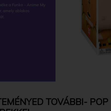
méke a Funko - Anime My
r, amely ablakos
át.
TEMÉNYED TOVÁBBI- POP 