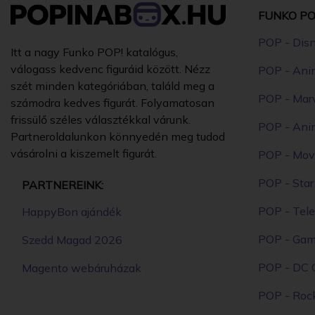
FUNKO PO
POP - Dis
Itt a nagy Funko POP! katalógus,
válogass kedvenc figuráid között. Nézz
POP - Ani
szét minden kategóriában, találd meg a
POP - Mar
számodra kedves figurát. Folyamatosan
frissülő széles választékkal várunk.
POP - Ani
Partneroldalunkon könnyedén meg tudod
vásárolni a kiszemelt figurát.
POP - Mov
POP - Sta
PARTNEREINK:
POP - Tele
HappyBon ajándék
POP - Ga
Szedd Magad 2026
POP - DC 
Magento webáruházak
POP - Roc