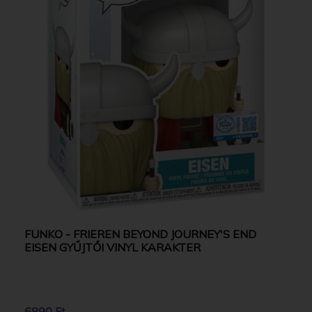
FUNKO - FRIEREN BEYOND JOURNEY'S END
EISEN GYŰJTŐI VINYL KARAKTER
6890 Ft