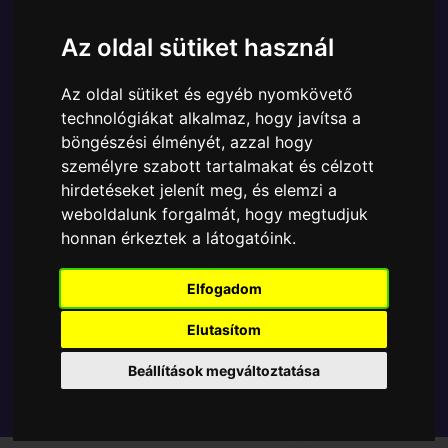
Ára:
6890 Ft
Az oldal sütiket használ
A Funko POP - Anime & Manga egyik népszerű
terméke a Funko - Sakamoto Days Shishiba gyűjtői
Az oldal sütiket és egyéb nyomkövető
vinyl karakter, amely ablakos csomagolásban azaz -
technológiákat alkalmaz, hogy javítsa a
POP In a Box - várja új gazdáját.
böngészési élményét, azzal hogy
személyre szabott tartalmakat és célzott
TOVÁBB A VÁSÁRLÁSRA
hirdetéseket jelenít meg, és elemzi a
weboldalunk forgalmát, hogy megtudjuk
honnan érkeztek a látogatóink.
Tetszik? Osszd meg másokkal!
Elfogadom
Elutasítom
Beállítások megváltoztatása