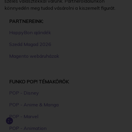
széles választékkal várunk. Partneroldalunkon
könnyedén meg tudod vásárolni a kiszemelt figurát.
PARTNEREINK:
HappyBon ajándék
Szedd Magad 2026
Magento webáruházak
FUNKO POP! TÉMAKÖRÖK
POP - Disney
POP - Anime & Manga
POP - Marvel
POP - Animation