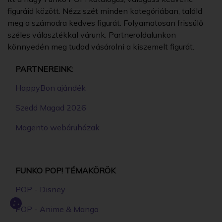
figuráid között. Nézz szét minden kategóriában, találd
meg a számodra kedves figurát. Folyamatosan frissülő
széles választékkal várunk. Partneroldalunkon
könnyedén meg tudod vásárolni a kiszemelt figurát.
PARTNEREINK:
HappyBon ajándék
Szedd Magad 2026
Magento webáruházak
FUNKO POP! TÉMAKÖRÖK
POP - Disney
POP - Anime & Manga