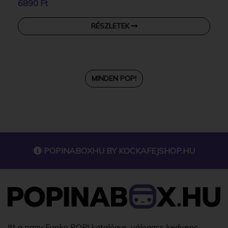
6890 Ft
RÉSZLETEK
MINDEN POP!
POPINABOXHU BY
KOCKAFEJSHOP.HU
Itt a nagy Funko POP! katalógus, válogass kedvenc