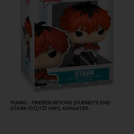
FUNKO - FRIEREN BEYOND JOURNEY'S END
STARK GYŰJTŐI VINYL KARAKTER