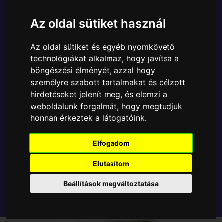
Ára:
6890 Ft
Az oldal sütiket használ
A Funko POP - Anime & Manga egyik népszerű
terméke a Funko - Anime Solo Leveling Cha HaeIn
Az oldal sütiket és egyéb nyomkövető
gyűjtői vinyl karakter, amely ablakos csomagolásban
technológiákat alkalmaz, hogy javítsa a
azaz - POP In a Box - várja új gazdáját.
böngészési élményét, azzal hogy
személyre szabott tartalmakat és célzott
TOVÁBB A VÁSÁRLÁSRA
hirdetéseket jelenít meg, és elemzi a
weboldalunk forgalmát, hogy megtudjuk
honnan érkeztek a látogatóink.
Tetszik? Osszd meg másokkal!
Elfogadom
Elutasítom
Beállítások megváltoztatása