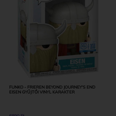
FUNKO - FRIEREN BEYOND JOURNEY'S END
EISEN GYŰJTŐI VINYL KARAKTER
6890 Ft