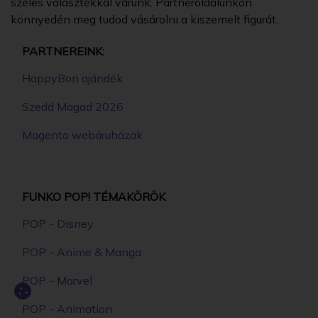
széles választékkal várunk. Partneroldalunkon
könnyedén meg tudod vásárolni a kiszemelt figurát.
PARTNEREINK:
HappyBon ajándék
Szedd Magad 2026
Magento webáruházak
FUNKO POP! TÉMAKÖRÖK
POP - Disney
POP - Anime & Manga
POP - Marvel
POP - Animation