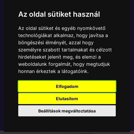
Ára:
6890 Ft
Az oldal sütiket használ
A Funko POP - Anime & Manga egyik népszerű
terméke a Funko - Anime Solo Leveling Choi Jongin
Az oldal sütiket és egyéb nyomkövető
gyűjtői vinyl karakter, amely ablakos csomagolásban
technológiákat alkalmaz, hogy javítsa a
azaz - POP In a Box - várja új gazdáját.
böngészési élményét, azzal hogy
személyre szabott tartalmakat és célzott
TOVÁBB A VÁSÁRLÁSRA
hirdetéseket jelenít meg, és elemzi a
weboldalunk forgalmát, hogy megtudjuk
honnan érkeztek a látogatóink.
Tetszik? Osszd meg másokkal!
Elfogadom
Elutasítom
Beállítások megváltoztatása