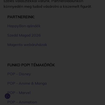
széles választékkal várunk. Partneroldalunkon
könnyedén meg tudod vásárolni a kiszemelt figurát.
PARTNEREINK:
HappyBon ajándék
Szedd Magad 2026
Magento webáruházak
FUNKO POP! TÉMAKÖRÖK
POP - Disney
POP - Anime & Manga
POP - Marvel
POP - Animation