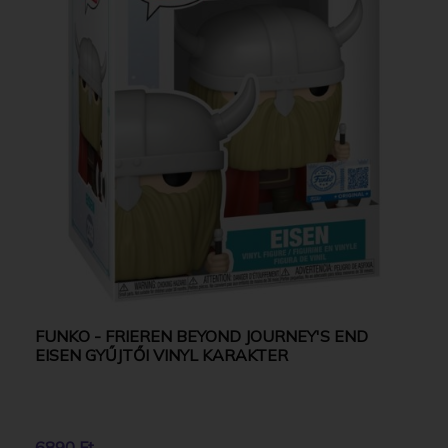
FUNKO - FRIEREN BEYOND JOURNEY'S END
EISEN GYŰJTŐI VINYL KARAKTER
6890 Ft