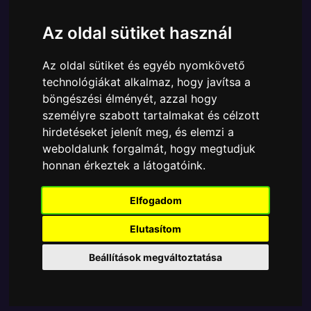
Cikkszám:
889698868433Chase
Elérhetőség:
Készleten
Az oldal sütiket használ
Ára:
14490 Ft
Az oldal sütiket és egyéb nyomkövető
A Funko POP - Anime & Manga egyik népszerű
technológiákat alkalmaz, hogy javítsa a
terméke a Funko - Anime Solo Leveling Sung Jinwoo
böngészési élményét, azzal hogy
Chase gyűjtői vinyl karakter, amely ablakos
személyre szabott tartalmakat és célzott
csomagolásban azaz - POP In a Box - várja új
hirdetéseket jelenít meg, és elemzi a
gazdáját.
weboldalunk forgalmát, hogy megtudjuk
honnan érkeztek a látogatóink.
TOVÁBB A VÁSÁRLÁSRA
Elfogadom
Tetszik? Osszd meg másokkal!
Elutasítom
Beállítások megváltoztatása