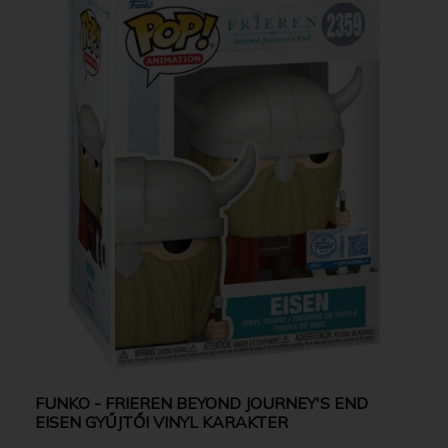
FUNKO - FRIEREN BEYOND JOURNEY'S END
EISEN GYŰJTŐI VINYL KARAKTER