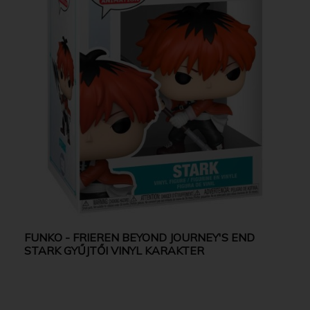
FUNKO - FRIEREN BEYOND JOURNEY'S END
STARK GYŰJTŐI VINYL KARAKTER