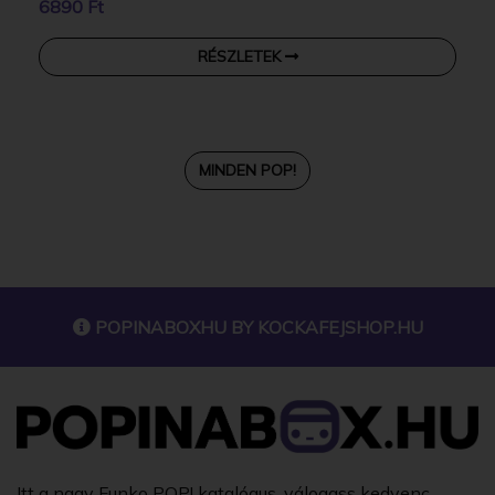
6890 Ft
RÉSZLETEK
MINDEN POP!
POPINABOXHU BY
KOCKAFEJSHOP.HU
Itt a nagy Funko POP! katalógus, válogass kedvenc