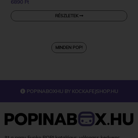
6890 Ft
RÉSZLETEK
MINDEN POP!
POPINABOXHU BY
KOCKAFEJSHOP.HU
Itt a nagy Funko POP! katalógus, válogass kedvenc