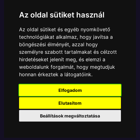
Cikkszám:
889698803588
Elérhetőség:
Készleten
Az oldal sütiket használ
Ára:
6890 Ft
Az oldal sütiket és egyéb nyomkövető
A Funko POP - Anime & Manga egyik népszerű
technológiákat alkalmaz, hogy javítsa a
terméke a Funko - Bleach ThousandYear Blood War
böngészési élményét, azzal hogy
Renji Bankai gyűjtői vinyl karakter, amely ablakos
személyre szabott tartalmakat és célzott
csomagolásban azaz - POP In a Box - várja új
hirdetéseket jelenít meg, és elemzi a
gazdáját.
weboldalunk forgalmát, hogy megtudjuk
honnan érkeztek a látogatóink.
TOVÁBB A VÁSÁRLÁSRA
Elfogadom
Tetszik? Osszd meg másokkal!
Elutasítom
Beállítások megváltoztatása