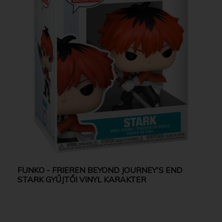
FUNKO - FRIEREN BEYOND JOURNEY'S END
STARK GYŰJTŐI VINYL KARAKTER