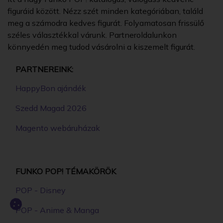
figuráid között. Nézz szét minden kategóriában, találd
meg a számodra kedves figurát. Folyamatosan frissülő
széles választékkal várunk. Partneroldalunkon
könnyedén meg tudod vásárolni a kiszemelt figurát.
PARTNEREINK:
HappyBon ajándék
Szedd Magad 2026
Magento webáruházak
FUNKO POP! TÉMAKÖRÖK
POP - Disney
POP - Anime & Manga