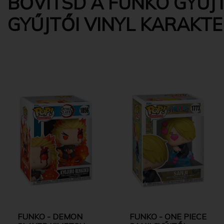
BŐVÍTSD A FUNKO GYŰJ
GYŰJTŐI VINYL KARAKT
FUNKO - DEMON
FUNKO - ONE PIECE