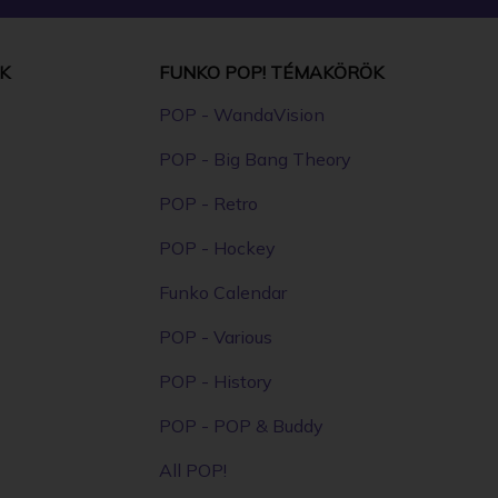
K
FUNKO POP! TÉMAKÖRÖK
POP - WandaVision
POP - Big Bang Theory
POP - Retro
POP - Hockey
Funko Calendar
POP - Various
POP - History
POP - POP & Buddy
All POP!