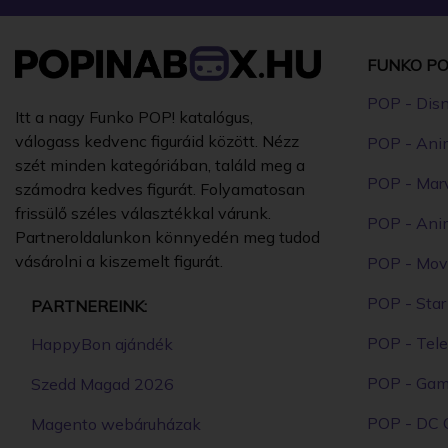
FUNKO PO
POP - Dis
Itt a nagy Funko POP! katalógus,
válogass kedvenc figuráid között. Nézz
POP - Ani
szét minden kategóriában, találd meg a
POP - Mar
számodra kedves figurát. Folyamatosan
frissülő széles választékkal várunk.
POP - Ani
Partneroldalunkon könnyedén meg tudod
vásárolni a kiszemelt figurát.
POP - Mov
POP - Sta
PARTNEREINK:
POP - Tele
HappyBon ajándék
POP - Ga
Szedd Magad 2026
POP - DC 
Magento webáruházak