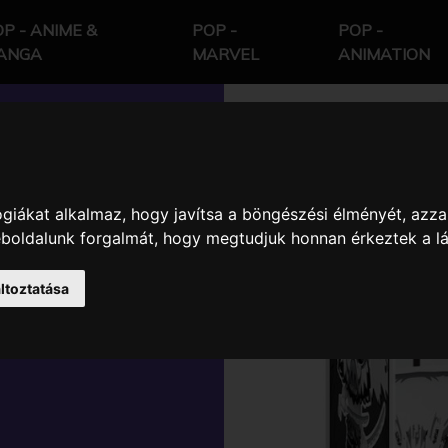
P - ANIME &
POP -
POP -
ANGA
MARVEL
ANIMATION
giákat alkalmaz, hogy javítsa a böngészési élményét, azza
YER
weboldalunk forgalmát, hogy megtudjuk honnan érkeztek a l
NOSUKE
ltoztatása
INYL