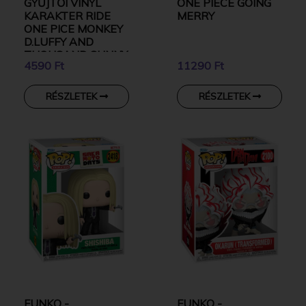
GYŰJTŐI VINYL
ONE PIECE GOING
KARAKTER RIDE
MERRY
ONE PICE MONKEY
D.LUFFY AND
THOUSAND SUNNY
4590 Ft
11290 Ft
RÉSZLETEK
RÉSZLETEK
FUNKO -
FUNKO -