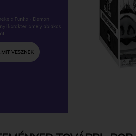
méke a Funko - Demon
inyl karakter, amely ablakos
át.
 MIT VESZNEK