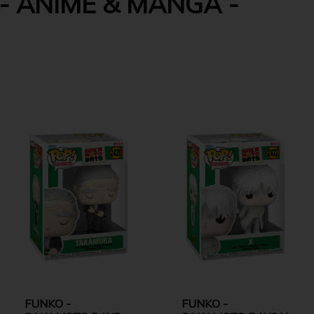
- ANIME & MANGA -
FUNKO -
FUNKO -