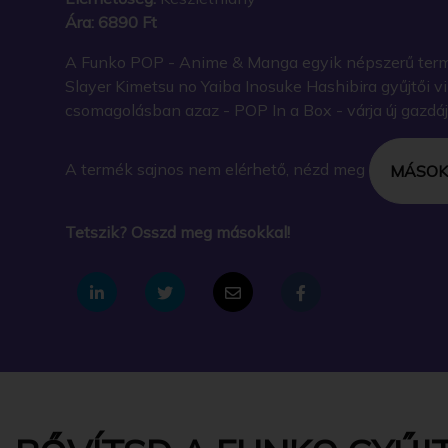
Ára:
6890 Ft
A Funko POP - Anime & Manga egyik népszerű ter
Slayer Kimetsu no Yaiba Inosuke Hashibira gyűjtői v
csomagolásban azaz - POP In a Box - várja új gazdáj
A termék sajnos nem elérhető, nézd meg
MÁSOK
Tetszik? Osszd meg másokkal!