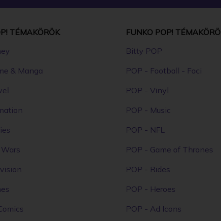
P! TÉMAKÖRÖK
FUNKO POP! TÉMAKÖRÖ
ney
Bitty POP
me & Manga
POP - Football - Foci
vel
POP - Vinyl
mation
POP - Music
ies
POP - NFL
r Wars
POP - Game of Thrones
vision
POP - Rides
mes
POP - Heroes
Comics
POP - Ad Icons