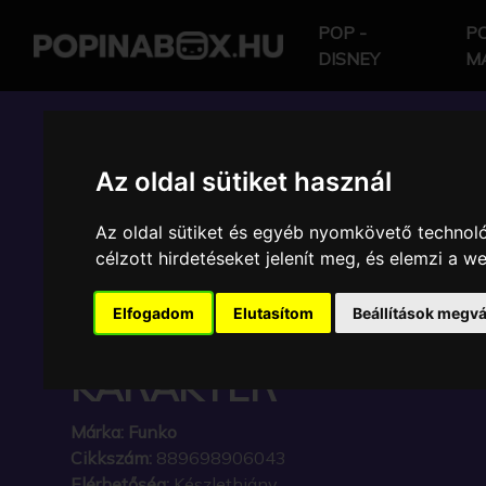
POP -
PO
DISNEY
M
POP IN A BOX HU
Az oldal sütiket használ
Az oldal sütiket és egyéb nyomkövető technoló
FUNKO - DEMON SLA
célzott hirdetéseket jelenít meg, és elemzi a 
KIMETSU NO YAIBA I
Elfogadom
Elutasítom
Beállítások megvá
HASHIBIRA GYŰJTŐI V
KARAKTER
Márka:
Funko
Cikkszám:
889698906043
Elérhetőség:
Készlethiány