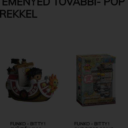
TEMÉNYED TOVÁBBI- POP 
EREKKEL
FUNKO - BITTY !
FUNKO - BITTY !