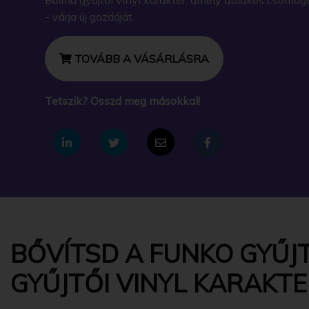
- várja új gazdáját.
TOVÁBB A VÁSÁRLÁSRA
Tetszik? Osszd meg másokkal!
BŐVÍTSD A FUNKO GYŰJ
GYŰJTŐI VINYL KARAKT