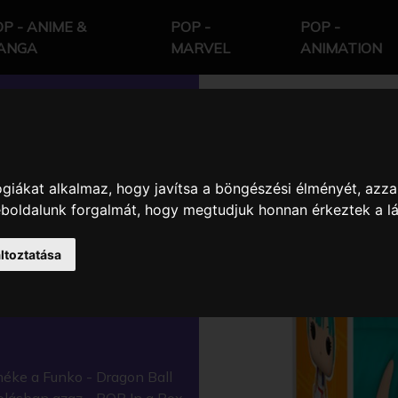
P - ANIME &
POP -
POP -
ANGA
MARVEL
ANIMATION
giákat alkalmaz, hogy javítsa a böngészési élményét, azza
LL BULMA
weboldalunk forgalmát, hogy megtudjuk honnan érkeztek a l
KTER
ltoztatása
éke a Funko - Dragon Ball
olásban azaz - POP In a Box