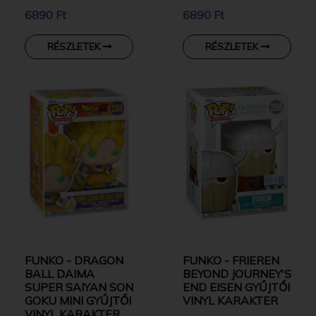
6890 Ft
6890 Ft
RÉSZLETEK
RÉSZLETEK
FUNKO - DRAGON
FUNKO - FRIEREN
BALL DAIMA
BEYOND JOURNEY'S
SUPER SAIYAN SON
END EISEN GYŰJTŐI
GOKU MINI GYŰJTŐI
VINYL KARAKTER
VINYL KARAKTER