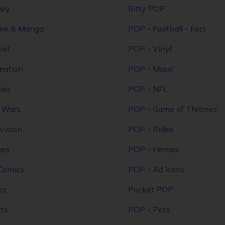
ney
Bitty POP
me & Manga
POP - Football - Foci
vel
POP - Vinyl
mation
POP - Music
ies
POP - NFL
r Wars
POP - Game of Thrones
vision
POP - Rides
mes
POP - Heroes
Comics
POP - Ad Icons
ks
Pocket POP
ts
POP - Pets