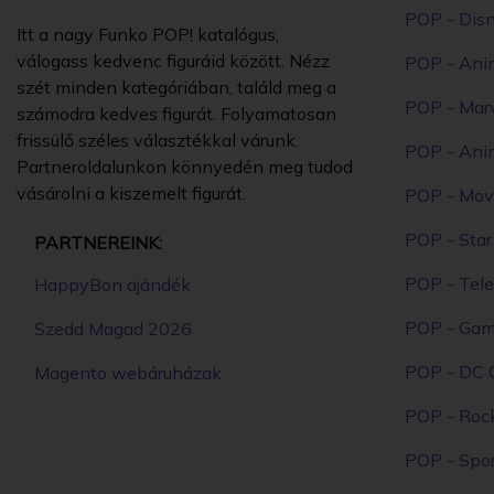
POP - Dis
Itt a nagy Funko POP! katalógus,
válogass kedvenc figuráid között. Nézz
POP - Ani
szét minden kategóriában, találd meg a
POP - Mar
számodra kedves figurát. Folyamatosan
frissülő széles választékkal várunk.
POP - Ani
Partneroldalunkon könnyedén meg tudod
vásárolni a kiszemelt figurát.
POP - Mov
POP - Sta
PARTNEREINK:
POP - Tele
HappyBon ajándék
POP - Ga
Szedd Magad 2026
POP - DC 
Magento webáruházak
POP - Roc
POP - Spor