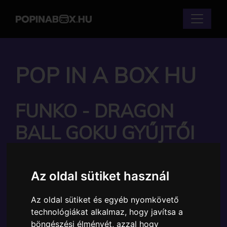
POP IN A BOX HU
FUNKO - DRAGON
BALL GOKU GYŰJTŐI
VINYL KARAKTER
Az oldal sütiket használ
Márka:
Funko
Cikkszám:
889698837125
Elérhetőség:
Készleten
Az oldal sütiket és egyéb nyomkövető
Ára:
6890 Ft
technológiákat alkalmaz, hogy javítsa a
böngészési élményét, azzal hogy