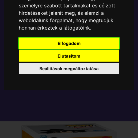
A Funko POP - Anime & Manga egyik népszerű
személyre szabott tartalmakat és célzott
terméke a Funko - Dragon Ball Goku gyűjtői vinyl
hirdetéseket jelenít meg, és elemzi a
karakter, amely ablakos csomagolásban azaz - POP
weboldalunk forgalmát, hogy megtudjuk
In a Box - várja új gazdáját.
honnan érkeztek a látogatóink.
Elfogadom
TOVÁBB A VÁSÁRLÁSRA
Elutasítom
Tetszik? Osszd meg másokkal!
Beállítások megváltoztatása