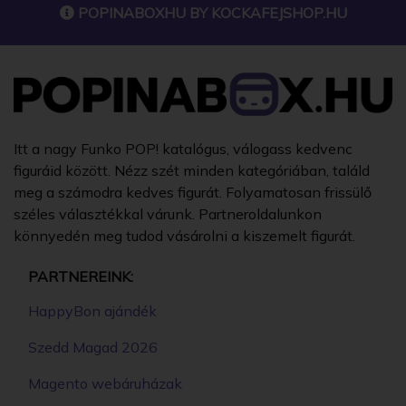
POPINABOXHU BY
KOCKAFEJSHOP.HU
Itt a nagy Funko POP! katalógus, válogass kedvenc
figuráid között. Nézz szét minden kategóriában, találd
meg a számodra kedves figurát. Folyamatosan frissülő
széles választékkal várunk. Partneroldalunkon
könnyedén meg tudod vásárolni a kiszemelt figurát.
PARTNEREINK:
HappyBon ajándék
Szedd Magad 2026
Magento webáruházak