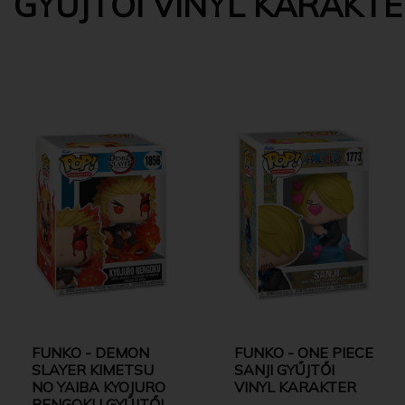
GYŰJTŐI VINYL KARAKT
FUNKO - DEMON
FUNKO - ONE PIECE
SLAYER KIMETSU
SANJI GYŰJTŐI
NO YAIBA KYOJURO
VINYL KARAKTER
RENGOKU GYŰJTŐI