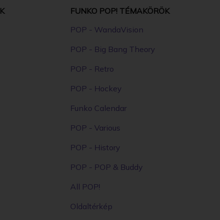
K
FUNKO POP! TÉMAKÖRÖK
POP - WandaVision
POP - Big Bang Theory
POP - Retro
POP - Hockey
Funko Calendar
POP - Various
POP - History
POP - POP & Buddy
All POP!
Oldaltérkép