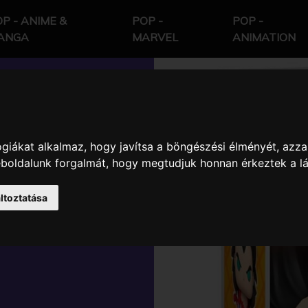
P - ANIME &
POP -
POP -
ANGA
MARVEL
ANIMATION
giákat alkalmaz, hogy javítsa a böngészési élményét, azza
LL GT
weboldalunk forgalmát, hogy megtudjuk honnan érkeztek a l
ETA GYŰJTŐI
ltoztatása