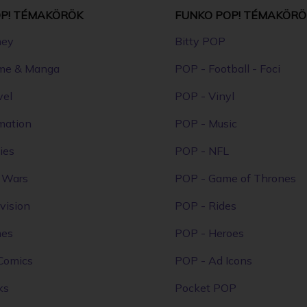
P! TÉMAKÖRÖK
FUNKO POP! TÉMAKÖRÖ
ney
Bitty POP
me & Manga
POP - Football - Foci
vel
POP - Vinyl
mation
POP - Music
ies
POP - NFL
r Wars
POP - Game of Thrones
vision
POP - Rides
mes
POP - Heroes
Comics
POP - Ad Icons
ks
Pocket POP