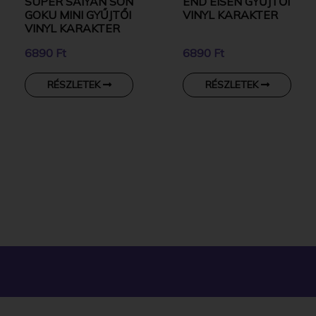
SUPER SAIYAN SON
END EISEN GYŰJTŐI
GOKU MINI GYŰJTŐI
VINYL KARAKTER
VINYL KARAKTER
6890 Ft
6890 Ft
RÉSZLETEK
RÉSZLETEK