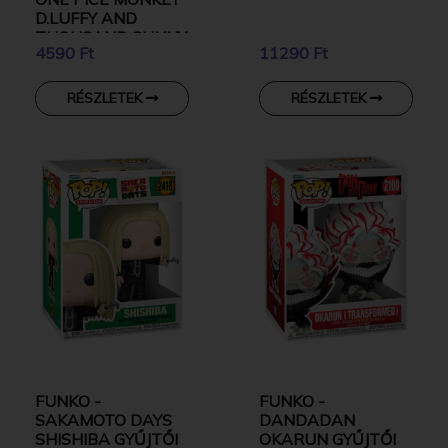
D.LUFFY AND
THOUSAND SUNNY
4590 Ft
11290 Ft
RÉSZLETEK
RÉSZLETEK
FUNKO -
FUNKO -
SAKAMOTO DAYS
DANDADAN
SHISHIBA GYŰJTŐI
OKARUN GYŰJTŐI