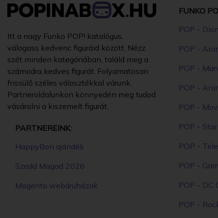
FUNKO PO
POP - Dis
Itt a nagy Funko POP! katalógus,
válogass kedvenc figuráid között. Nézz
POP - Ani
szét minden kategóriában, találd meg a
POP - Mar
számodra kedves figurát. Folyamatosan
frissülő széles választékkal várunk.
POP - Ani
Partneroldalunkon könnyedén meg tudod
vásárolni a kiszemelt figurát.
POP - Mov
POP - Sta
PARTNEREINK:
POP - Tele
HappyBon ajándék
POP - Ga
Szedd Magad 2026
POP - DC 
Magento webáruházak
POP - Roc