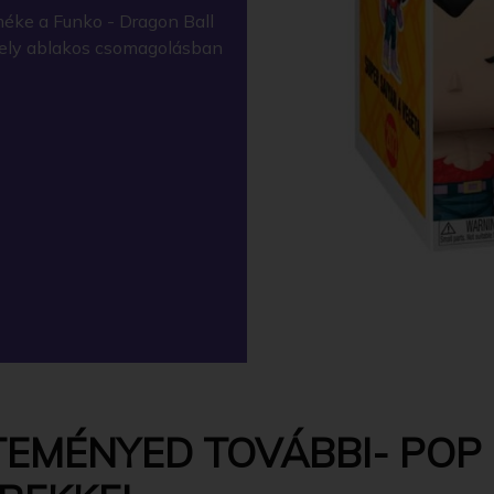
éke a Funko - Dragon Ball
amely ablakos csomagolásban
TEMÉNYED TOVÁBBI- POP 