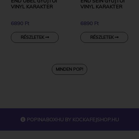
END UBEL GYŰJTŐI
END SEIN GYŰJTŐI
VINYL KARAKTER
VINYL KARAKTER
6890 Ft
6890 Ft
RÉSZLETEK
RÉSZLETEK
MINDEN POP!
POPINABOXHU BY
KOCKAFEJSHOP.HU