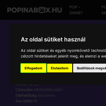
POP -
PO
DISNEY
M
POP IN A BOX HU
Az oldal sütiket használ
Az oldal sütiket és egyéb nyomkövető technoló
FUNKO - DRAGON BA
célzott hirdetéseket jelenít meg, és elemzi a 
SUPER SAIYAN 4 VEG
Elfogadom
Elutasítom
Beállítások megvá
VINYL KARAKTER
Márka:
Funko
Cikkszám:
889698864985
Elérhetőség:
Készleten
Ára:
6890 Ft