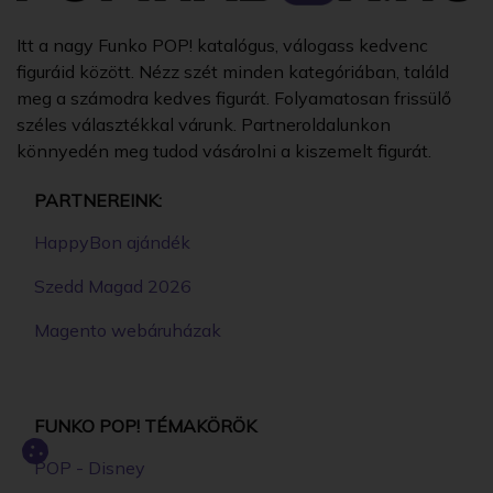
Itt a nagy Funko POP! katalógus, válogass kedvenc
figuráid között. Nézz szét minden kategóriában, találd
meg a számodra kedves figurát. Folyamatosan frissülő
széles választékkal várunk. Partneroldalunkon
könnyedén meg tudod vásárolni a kiszemelt figurát.
PARTNEREINK:
HappyBon ajándék
Szedd Magad 2026
Magento webáruházak
FUNKO POP! TÉMAKÖRÖK
POP - Disney