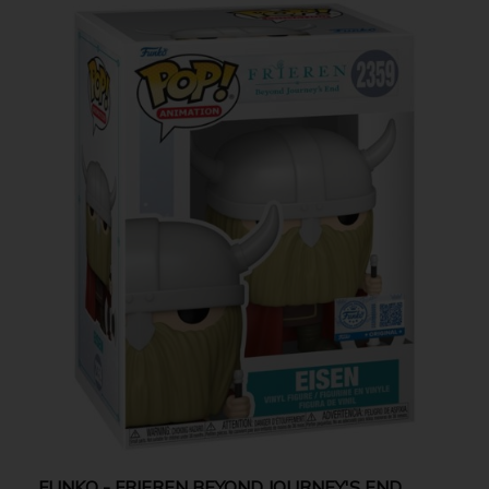
FUNKO - FRIEREN BEYOND JOURNEY'S END