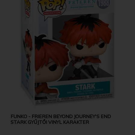
FUNKO - FRIEREN BEYOND JOURNEY'S END
STARK GYŰJTŐI VINYL KARAKTER