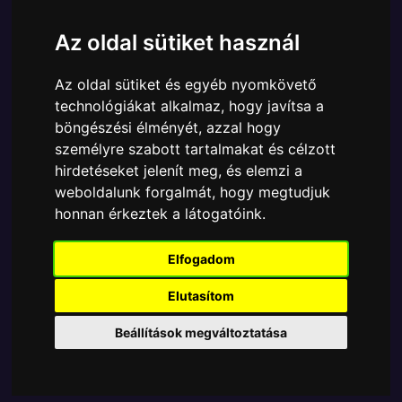
Márka:
Funko
Az oldal sütiket használ
Cikkszám:
889698602853
Elérhetőség:
Készleten
Az oldal sütiket és egyéb nyomkövető
Ára:
9190 Ft
technológiákat alkalmaz, hogy javítsa a
A Funko POP - Anime & Manga egyik népszerű
böngészési élményét, azzal hogy
terméke a Funko - Dragon Ball Super Super Saiyan
személyre szabott tartalmakat és célzott
Rose Goku Black Exclusive gyűjtői vinyl karakter,
hirdetéseket jelenít meg, és elemzi a
amely ablakos csomagolásban azaz - POP In a Box
weboldalunk forgalmát, hogy megtudjuk
- várja új gazdáját.
honnan érkeztek a látogatóink.
Elfogadom
TOVÁBB A VÁSÁRLÁSRA
Elutasítom
Tetszik? Osszd meg másokkal!
Beállítások megváltoztatása