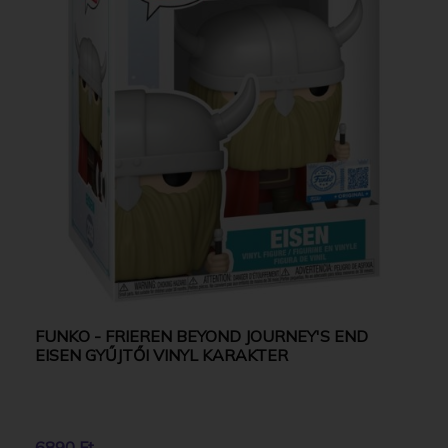
FUNKO - FRIEREN BEYOND JOURNEY'S END
EISEN GYŰJTŐI VINYL KARAKTER
6890 Ft