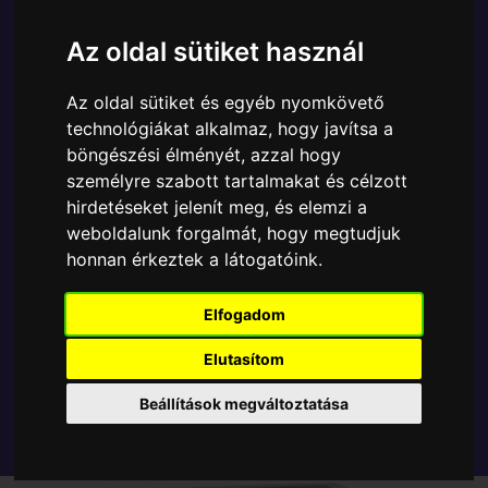
Ára:
6190 Ft
Az oldal sütiket használ
A Funko POP - Anime & Manga egyik népszerű
terméke a Funko - Dragon Ball Z Ginyu Force Jiece
Az oldal sütiket és egyéb nyomkövető
gyűjtői vinyl karakter, amely ablakos csomagolásban
technológiákat alkalmaz, hogy javítsa a
azaz - POP In a Box - várja új gazdáját.
böngészési élményét, azzal hogy
személyre szabott tartalmakat és célzott
TOVÁBB A VÁSÁRLÁSRA
hirdetéseket jelenít meg, és elemzi a
weboldalunk forgalmát, hogy megtudjuk
honnan érkeztek a látogatóink.
Tetszik? Osszd meg másokkal!
Elfogadom
Elutasítom
Beállítások megváltoztatása