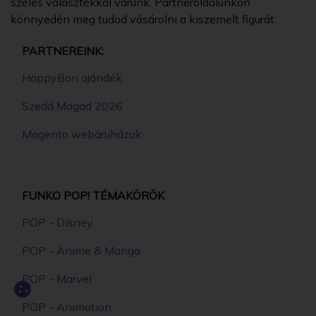
széles választékkal várunk. Partneroldalunkon
könnyedén meg tudod vásárolni a kiszemelt figurát.
PARTNEREINK:
HappyBon ajándék
Szedd Magad 2026
Magento webáruházak
FUNKO POP! TÉMAKÖRÖK
POP - Disney
POP - Anime & Manga
POP - Marvel
POP - Animation