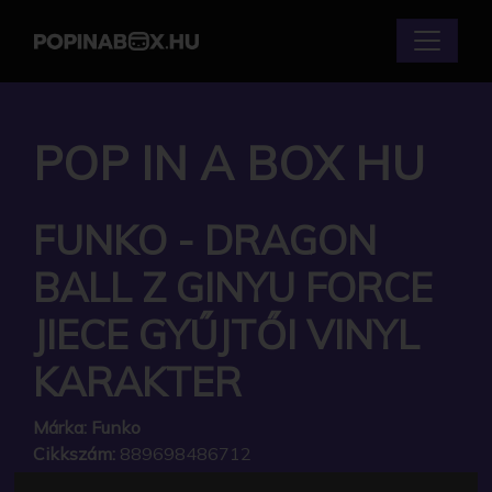
POP IN A BOX HU
FUNKO - DRAGON
BALL Z GINYU FORCE
JIECE GYŰJTŐI VINYL
KARAKTER
Márka:
Funko
Cikkszám:
889698486712
Elérhetőség:
Készleten