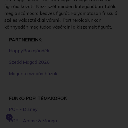
figuráid között. Nézz szét minden kategóriában, találd
meg a számodra kedves figurát. Folyamatosan frissülő
széles választékkal várunk. Partneroldalunkon
könnyedén meg tudod vásárolni a kiszemelt figurát.
PARTNEREINK:
HappyBon ajándék
Szedd Magad 2026
Magento webáruházak
FUNKO POP! TÉMAKÖRÖK
POP - Disney
POP - Anime & Manga