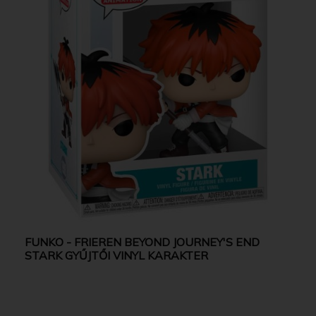
FUNKO - FRIEREN BEYOND JOURNEY'S END
STARK GYŰJTŐI VINYL KARAKTER