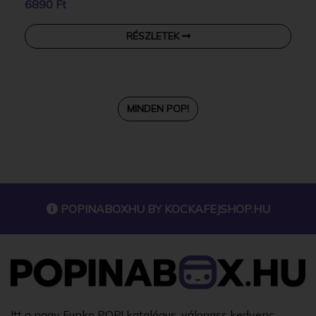
6890 Ft
RÉSZLETEK
MINDEN POP!
POPINABOXHU BY
KOCKAFEJSHOP.HU
Itt a nagy Funko POP! katalógus, válogass kedvenc