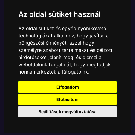
Cikkszám:
889698322607
Elérhetőség:
Készleten
Az oldal sütiket használ
Ára:
6890 Ft
Az oldal sütiket és egyéb nyomkövető
A Funko POP - Anime & Manga egyik népszerű
technológiákat alkalmaz, hogy javítsa a
terméke a Funko - Dragon Ball Z Gohan Master
böngészési élményét, azzal hogy
Roshi with Staff gyűjtői vinyl karakter, amely
személyre szabott tartalmakat és célzott
ablakos csomagolásban azaz - POP In a Box - várja
hirdetéseket jelenít meg, és elemzi a
új gazdáját.
weboldalunk forgalmát, hogy megtudjuk
honnan érkeztek a látogatóink.
TOVÁBB A VÁSÁRLÁSRA
Elfogadom
Tetszik? Osszd meg másokkal!
Elutasítom
Beállítások megváltoztatása