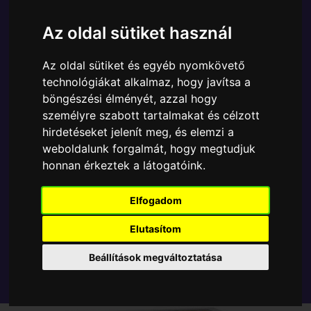
Ára:
10690 Ft
Az oldal sütiket használ
A Funko POP - Anime & Manga egyik népszerű
terméke a Funko - Dragon Ball Z Goku Exclusive
Az oldal sütiket és egyéb nyomkövető
gyűjtői vinyl karakter, amely ablakos csomagolásban
technológiákat alkalmaz, hogy javítsa a
azaz - POP In a Box - várja új gazdáját.
böngészési élményét, azzal hogy
személyre szabott tartalmakat és célzott
TOVÁBB A VÁSÁRLÁSRA
hirdetéseket jelenít meg, és elemzi a
weboldalunk forgalmát, hogy megtudjuk
honnan érkeztek a látogatóink.
Tetszik? Osszd meg másokkal!
Elfogadom
Elutasítom
Beállítások megváltoztatása