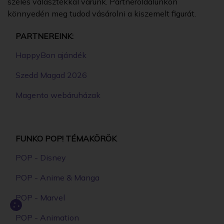
széles választékkal várunk. Partneroldalunkon
könnyedén meg tudod vásárolni a kiszemelt figurát.
PARTNEREINK:
HappyBon ajándék
Szedd Magad 2026
Magento webáruházak
FUNKO POP! TÉMAKÖRÖK
POP - Disney
POP - Anime & Manga
POP - Marvel
POP - Animation