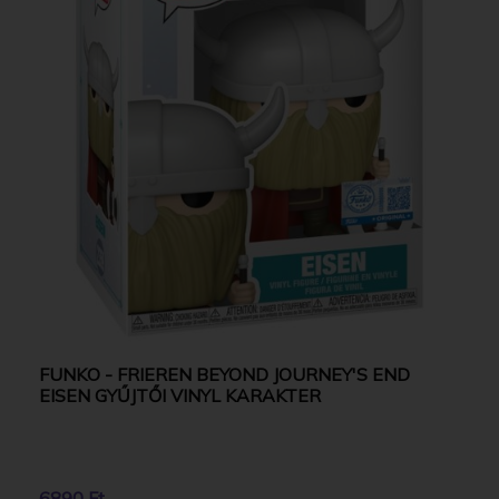
FUNKO - FRIEREN BEYOND JOURNEY'S END
EISEN GYŰJTŐI VINYL KARAKTER
6890 Ft