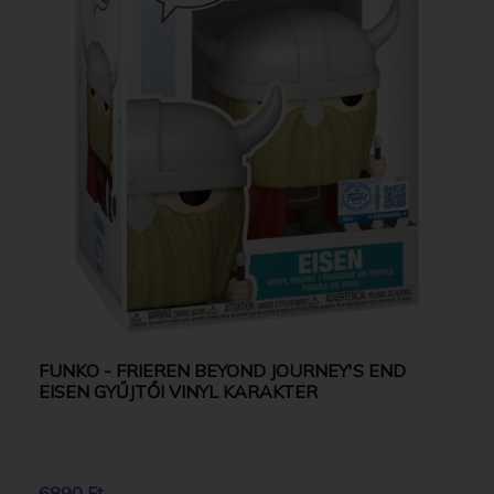
FUNKO - FRIEREN BEYOND JOURNEY'S END
EISEN GYŰJTŐI VINYL KARAKTER
6890 Ft