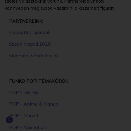
széles választékkal várunk. Partneroldalunkon
könnyedén meg tudod vásárolni a kiszemelt figurát.
PARTNEREINK:
HappyBon ajándék
Szedd Magad 2026
Magento webáruházak
FUNKO POP! TÉMAKÖRÖK
POP - Disney
POP - Anime & Manga
POP - Marvel
POP - Animation