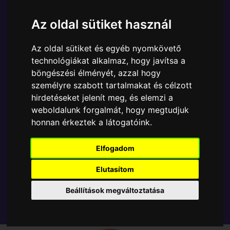
Ára:
6890 Ft
Az oldal sütiket használ
A Funko POP - Anime & Manga egyik népszerű
terméke a Funko - Hololive Sakura Miko gyűjtői vinyl
Az oldal sütiket és egyéb nyomkövető
karakter, amely ablakos csomagolásban azaz - POP
technológiákat alkalmaz, hogy javítsa a
In a Box - várja új gazdáját.
böngészési élményét, azzal hogy
személyre szabott tartalmakat és célzott
TOVÁBB A VÁSÁRLÁSRA
hirdetéseket jelenít meg, és elemzi a
weboldalunk forgalmát, hogy megtudjuk
honnan érkeztek a látogatóink.
Tetszik? Osszd meg másokkal!
Elfogadom
Elutasítom
Beállítások megváltoztatása