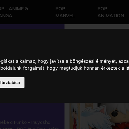
P - ANIME &
POP -
POP -
ANGA
MARVEL
ANIMATION
giákat alkalmaz, hogy javítsa a böngészési élményét, azza
YŰJTŐI
weboldalunk forgalmát, hogy megtudjuk honnan érkeztek a l
ltoztatása
éke a Funko - Inuyasha
 azaz - POP In a Box - várja