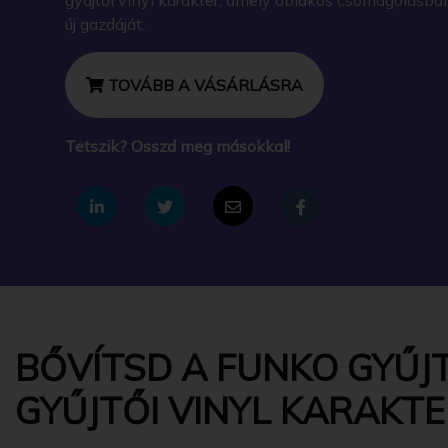
új gazdáját.
TOVÁBB A VÁSÁRLÁSRA
Tetszik? Osszd meg másokkal!
BŐVÍTSD A FUNKO GYŰJ
GYŰJTŐI VINYL KARAKT