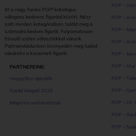
POP - Dis
Itt a nagy Funko POP! katalógus,
válogass kedvenc figuráid között. Nézz
POP - Ani
szét minden kategóriában, találd meg a
POP - Mar
számodra kedves figurát. Folyamatosan
frissülő széles választékkal várunk.
POP - Ani
Partneroldalunkon könnyedén meg tudod
vásárolni a kiszemelt figurát.
POP - Mov
POP - Sta
PARTNEREINK:
POP - Tele
HappyBon ajándék
POP - Ga
Szedd Magad 2026
POP - DC 
Magento webáruházak
POP - Roc
POP - Spor