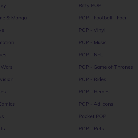
ney
Bitty POP
me & Manga
POP - Football - Foci
vel
POP - Vinyl
mation
POP - Music
ies
POP - NFL
r Wars
POP - Game of Thrones
vision
POP - Rides
mes
POP - Heroes
Comics
POP - Ad Icons
ks
Pocket POP
ts
POP - Pets