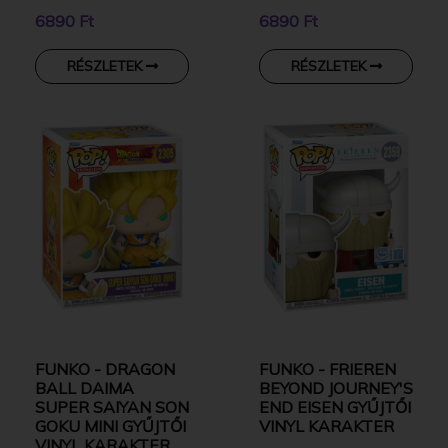
6890 Ft
6890 Ft
RÉSZLETEK
RÉSZLETEK
FUNKO - DRAGON
FUNKO - FRIEREN
BALL DAIMA
BEYOND JOURNEY'S
SUPER SAIYAN SON
END EISEN GYŰJTŐI
GOKU MINI GYŰJTŐI
VINYL KARAKTER
VINYL KARAKTER