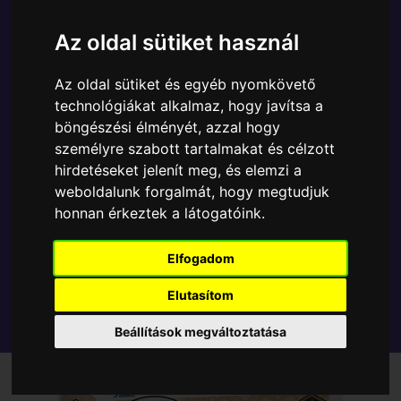
A Funko POP - Anime & Manga egyik népszerű
terméke a Funko - Inuyasha Kikyo gyűjtői vinyl
Az oldal sütiket használ
karakter, amely ablakos csomagolásban azaz - POP
In a Box - várja új gazdáját.
Az oldal sütiket és egyéb nyomkövető
technológiákat alkalmaz, hogy javítsa a
böngészési élményét, azzal hogy
TOVÁBB A VÁSÁRLÁSRA
személyre szabott tartalmakat és célzott
hirdetéseket jelenít meg, és elemzi a
Tetszik? Osszd meg másokkal!
weboldalunk forgalmát, hogy megtudjuk
honnan érkeztek a látogatóink.
Elfogadom
Elutasítom
Beállítások megváltoztatása