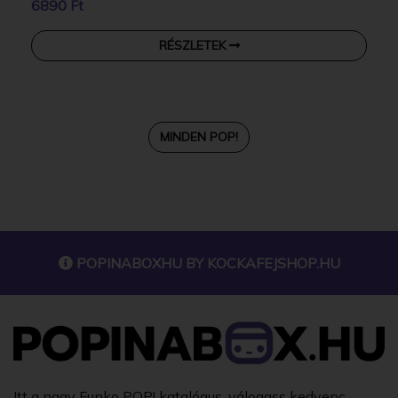
6890 Ft
RÉSZLETEK
MINDEN POP!
POPINABOXHU BY
KOCKAFEJSHOP.HU
Itt a nagy Funko POP! katalógus, válogass kedvenc