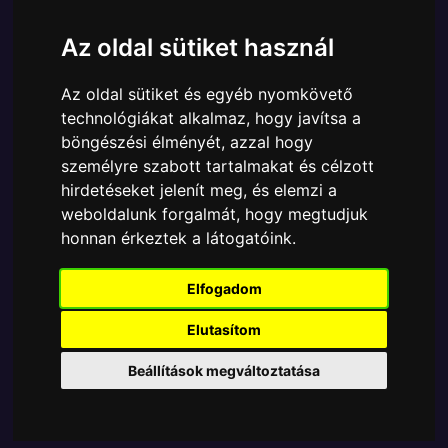
Cikkszám:
889698389822
Elérhetőség:
Készleten
Az oldal sütiket használ
Ára:
8790 Ft
Az oldal sütiket és egyéb nyomkövető
A Funko POP - Anime & Manga egyik népszerű
technológiákat alkalmaz, hogy javítsa a
terméke a Funko - Naruto Shippuden Kakashi
böngészési élményét, azzal hogy
Lightning Blade Exclusive gyűjtői vinyl karakter,
személyre szabott tartalmakat és célzott
amely ablakos csomagolásban azaz - POP In a Box
hirdetéseket jelenít meg, és elemzi a
- várja új gazdáját.
weboldalunk forgalmát, hogy megtudjuk
honnan érkeztek a látogatóink.
TOVÁBB A VÁSÁRLÁSRA
Elfogadom
Tetszik? Osszd meg másokkal!
Elutasítom
Beállítások megváltoztatása