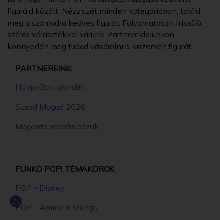
figuráid között. Nézz szét minden kategóriában, találd
meg a számodra kedves figurát. Folyamatosan frissülő
széles választékkal várunk. Partneroldalunkon
könnyedén meg tudod vásárolni a kiszemelt figurát.
PARTNEREINK:
HappyBon ajándék
Szedd Magad 2026
Magento webáruházak
FUNKO POP! TÉMAKÖRÖK
POP - Disney
POP - Anime & Manga