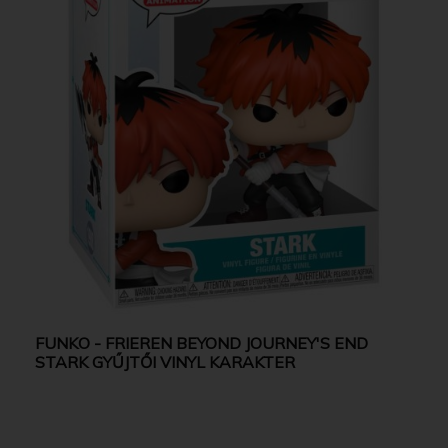
FUNKO - FRIEREN BEYOND JOURNEY'S END
STARK GYŰJTŐI VINYL KARAKTER