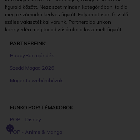
figuráid között. Nézz szét minden kategóriában, találd
meg a számodra kedves figurát. Folyamatosan frissülő
széles választékkal várunk. Partneroldalunkon
könnyedén meg tudod vásárolni a kiszemelt figurát.
PARTNEREINK:
HappyBon ajándék
Szedd Magad 2026
Magento webáruházak
FUNKO POP! TÉMAKÖRÖK
POP - Disney
POP - Anime & Manga