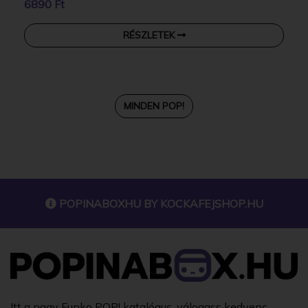
6890 Ft
RÉSZLETEK
MINDEN POP!
POPINABOXHU BY
KOCKAFEJSHOP.HU
Itt a nagy Funko POP! katalógus, válogass kedvenc