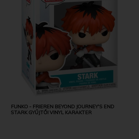
FUNKO - FRIEREN BEYOND JOURNEY'S END
STARK GYŰJTŐI VINYL KARAKTER