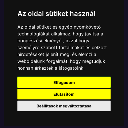
Cikkszám:
889698355254
Elérhetőség:
Készleten
Az oldal sütiket használ
Ára:
8790 Ft
Az oldal sütiket és egyéb nyomkövető
A Funko POP - Anime & Manga egyik népszerű
technológiákat alkalmaz, hogy javítsa a
terméke a Funko - Naruto Shippuden Sasuke Curse
böngészési élményét, azzal hogy
Mark Exclusive gyűjtői vinyl karakter, amely ablakos
személyre szabott tartalmakat és célzott
csomagolásban azaz - POP In a Box - várja új
hirdetéseket jelenít meg, és elemzi a
gazdáját.
weboldalunk forgalmát, hogy megtudjuk
honnan érkeztek a látogatóink.
TOVÁBB A VÁSÁRLÁSRA
Elfogadom
Tetszik? Osszd meg másokkal!
Elutasítom
Beállítások megváltoztatása