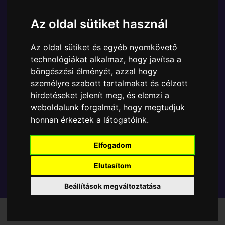
A Funko POP - Anime & Manga egyik népszerű
terméke a Funko - One Piece Boa gyűjtői vinyl
Az oldal sütiket használ
karakter, amely ablakos csomagolásban azaz - POP
In a Box - várja új gazdáját.
Az oldal sütiket és egyéb nyomkövető
technológiákat alkalmaz, hogy javítsa a
böngészési élményét, azzal hogy
TOVÁBB A VÁSÁRLÁSRA
személyre szabott tartalmakat és célzott
hirdetéseket jelenít meg, és elemzi a
Tetszik? Osszd meg másokkal!
weboldalunk forgalmát, hogy megtudjuk
honnan érkeztek a látogatóink.
Elfogadom
Elutasítom
Beállítások megváltoztatása