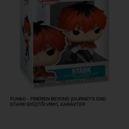
FUNKO - FRIEREN BEYOND JOURNEY'S END
STARK GYŰJTŐI VINYL KARAKTER