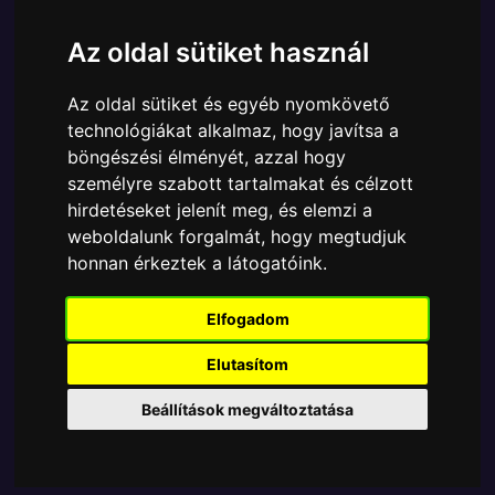
Cikkszám:
889698327183
Elérhetőség:
Készleten
Az oldal sütiket használ
Ára:
6890 Ft
Az oldal sütiket és egyéb nyomkövető
A Funko POP - Anime & Manga egyik népszerű
technológiákat alkalmaz, hogy javítsa a
terméke a Funko - One Piece Donquixote
böngészési élményét, azzal hogy
Doflamingo gyűjtői vinyl karakter, amely ablakos
személyre szabott tartalmakat és célzott
csomagolásban azaz - POP In a Box - várja új
hirdetéseket jelenít meg, és elemzi a
gazdáját.
weboldalunk forgalmát, hogy megtudjuk
honnan érkeztek a látogatóink.
TOVÁBB A VÁSÁRLÁSRA
Elfogadom
Tetszik? Osszd meg másokkal!
Elutasítom
Beállítások megváltoztatása