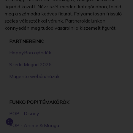
figuráid között. Nézz szét minden kategóriában, találd
meg a számodra kedves figurát. Folyamatosan frissülő
széles választékkal várunk. Partneroldalunkon
könnyedén meg tudod vásárolni a kiszemelt figurát.
PARTNEREINK:
HappyBon ajándék
Szedd Magad 2026
Magento webáruházak
FUNKO POP! TÉMAKÖRÖK
POP - Disney
POP - Anime & Manga