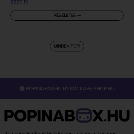
6890 Ft
RÉSZLETEK
MINDEN POP!
POPINABOXHU BY
KOCKAFEJSHOP.HU
Itt a nagy Funko POP! katalógus, válogass kedvenc