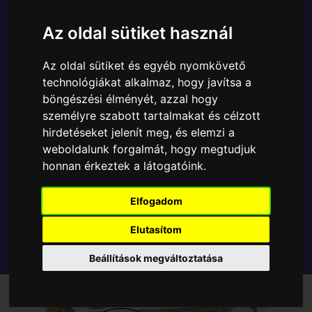
A Funko POP - Anime & Manga egyik népszerű
terméke a Funko - One Piece Jinbe gyűjtői vinyl
Az oldal sütiket használ
karakter, amely ablakos csomagolásban azaz - POP
In a Box - várja új gazdáját.
Az oldal sütiket és egyéb nyomkövető
technológiákat alkalmaz, hogy javítsa a
böngészési élményét, azzal hogy
TOVÁBB A VÁSÁRLÁSRA
személyre szabott tartalmakat és célzott
hirdetéseket jelenít meg, és elemzi a
Tetszik? Osszd meg másokkal!
weboldalunk forgalmát, hogy megtudjuk
honnan érkeztek a látogatóink.
Elfogadom
Elutasítom
Beállítások megváltoztatása