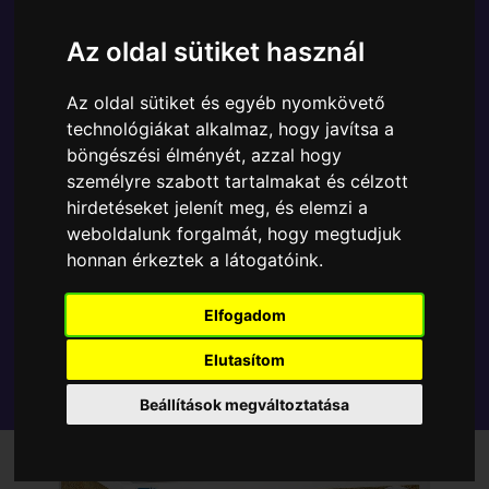
A Funko POP - Anime & Manga egyik népszerű
terméke a Funko - One Piece Kaido cm gyűjtői vinyl
Az oldal sütiket használ
karakter, amely ablakos csomagolásban azaz - POP
In a Box - várja új gazdáját.
Az oldal sütiket és egyéb nyomkövető
technológiákat alkalmaz, hogy javítsa a
böngészési élményét, azzal hogy
TOVÁBB A VÁSÁRLÁSRA
személyre szabott tartalmakat és célzott
hirdetéseket jelenít meg, és elemzi a
Tetszik? Osszd meg másokkal!
weboldalunk forgalmát, hogy megtudjuk
honnan érkeztek a látogatóink.
Elfogadom
Elutasítom
Beállítások megváltoztatása