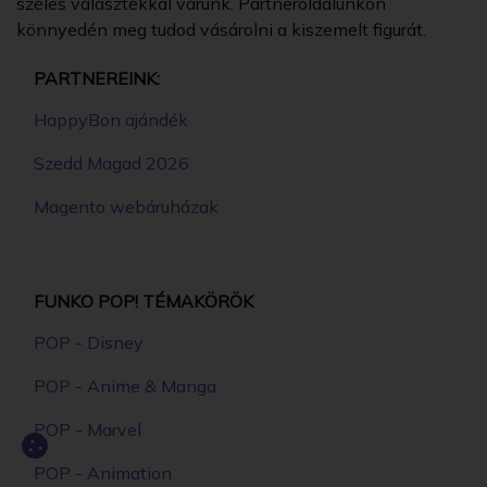
széles választékkal várunk. Partneroldalunkon
könnyedén meg tudod vásárolni a kiszemelt figurát.
PARTNEREINK:
HappyBon ajándék
Szedd Magad 2026
Magento webáruházak
FUNKO POP! TÉMAKÖRÖK
POP - Disney
POP - Anime & Manga
POP - Marvel
POP - Animation