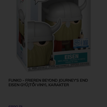
FUNKO - FRIEREN BEYOND JOURNEY'S END
EISEN GYŰJTŐI VINYL KARAKTER
6890 Ft