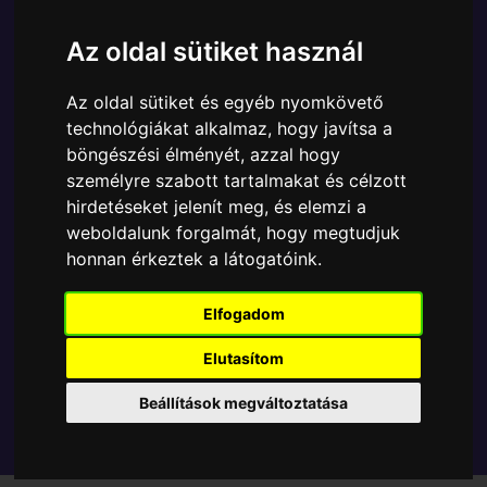
Ára:
17690 Ft
Az oldal sütiket használ
A Funko POP - Anime & Manga egyik népszerű
terméke a Funko - One Piece Monkey D. Luffy 25cm
Az oldal sütiket és egyéb nyomkövető
gyűjtői vinyl karakter, amely ablakos csomagolásban
technológiákat alkalmaz, hogy javítsa a
azaz - POP In a Box - várja új gazdáját.
böngészési élményét, azzal hogy
személyre szabott tartalmakat és célzott
TOVÁBB A VÁSÁRLÁSRA
hirdetéseket jelenít meg, és elemzi a
weboldalunk forgalmát, hogy megtudjuk
honnan érkeztek a látogatóink.
Tetszik? Osszd meg másokkal!
Elfogadom
Elutasítom
Beállítások megváltoztatása