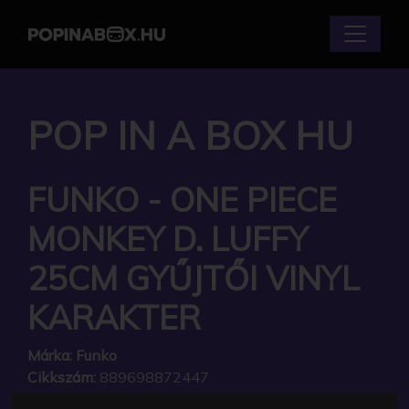
POP IN A BOX HU
FUNKO - ONE PIECE
MONKEY D. LUFFY
25CM GYŰJTŐI VINYL
KARAKTER
Márka:
Funko
Cikkszám:
889698872447
Elérhetőség:
Készleten