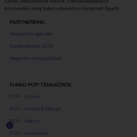
széles választékkal várunk. Partneroldalunkon
könnyedén meg tudod vásárolni a kiszemelt figurát.
PARTNEREINK:
HappyBon ajándék
Szedd Magad 2026
Magento webáruházak
FUNKO POP! TÉMAKÖRÖK
POP - Disney
POP - Anime & Manga
POP - Marvel
POP - Animation