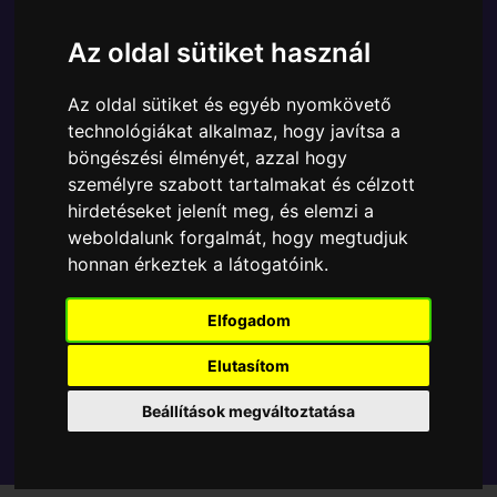
Ára:
6890 Ft
Az oldal sütiket használ
A Funko POP - Anime & Manga egyik népszerű
terméke a Funko - One Piece Trafalgar Law gyűjtői
Az oldal sütiket és egyéb nyomkövető
vinyl karakter, amely ablakos csomagolásban azaz -
technológiákat alkalmaz, hogy javítsa a
POP In a Box - várja új gazdáját.
böngészési élményét, azzal hogy
személyre szabott tartalmakat és célzott
TOVÁBB A VÁSÁRLÁSRA
hirdetéseket jelenít meg, és elemzi a
weboldalunk forgalmát, hogy megtudjuk
honnan érkeztek a látogatóink.
Tetszik? Osszd meg másokkal!
Elfogadom
Elutasítom
Beállítások megváltoztatása