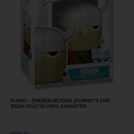
FUNKO - FRIEREN BEYOND JOURNEY'S END
EISEN GYŰJTŐI VINYL KARAKTER
6890 Ft