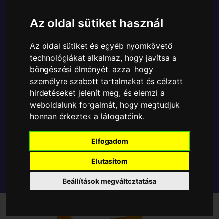
A Funko POP - Anime & Manga egyik népszerű
terméke a Funko - Pocket ! Dragon Ball GT Goku
Az oldal sütiket használ
kulcstartó, amely ablakos csomagolásban azaz -
POP In a Box - várja új gazdáját.
Az oldal sütiket és egyéb nyomkövető
technológiákat alkalmaz, hogy javítsa a
böngészési élményét, azzal hogy
TOVÁBB A VÁSÁRLÁSRA
személyre szabott tartalmakat és célzott
hirdetéseket jelenít meg, és elemzi a
Tetszik? Osszd meg másokkal!
weboldalunk forgalmát, hogy megtudjuk
honnan érkeztek a látogatóink.
Elfogadom
Elutasítom
Beállítások megváltoztatása