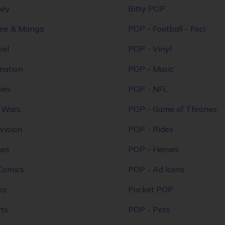
ney
Bitty POP
me & Manga
POP - Football - Foci
vel
POP - Vinyl
mation
POP - Music
ies
POP - NFL
r Wars
POP - Game of Thrones
vision
POP - Rides
mes
POP - Heroes
Comics
POP - Ad Icons
ks
Pocket POP
ts
POP - Pets