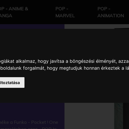
P - ANIME &
POP -
POP -
ANGA
MARVEL
ANIMATION
giákat alkalmaz, hogy javítsa a böngészési élményét, azza
E PIECE
weboldalunk forgalmát, hogy megtudjuk honnan érkeztek a l
LCSTARTÓ
ltoztatása
éke a Funko - Pocket ! One
somagolásban azaz - POP In