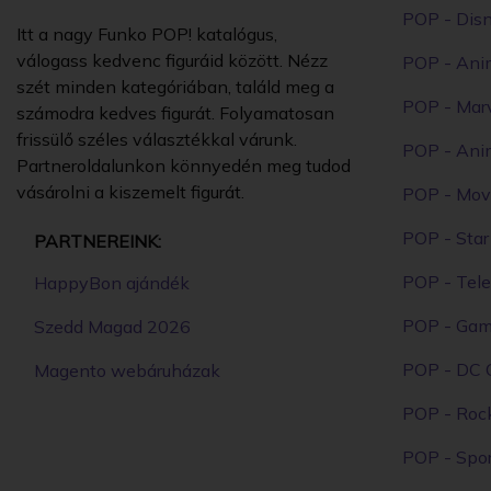
POP - Dis
Itt a nagy Funko POP! katalógus,
válogass kedvenc figuráid között. Nézz
POP - Ani
szét minden kategóriában, találd meg a
POP - Mar
számodra kedves figurát. Folyamatosan
frissülő széles választékkal várunk.
POP - Ani
Partneroldalunkon könnyedén meg tudod
vásárolni a kiszemelt figurát.
POP - Mov
POP - Sta
PARTNEREINK:
POP - Tele
HappyBon ajándék
POP - Ga
Szedd Magad 2026
POP - DC 
Magento webáruházak
POP - Roc
POP - Spor