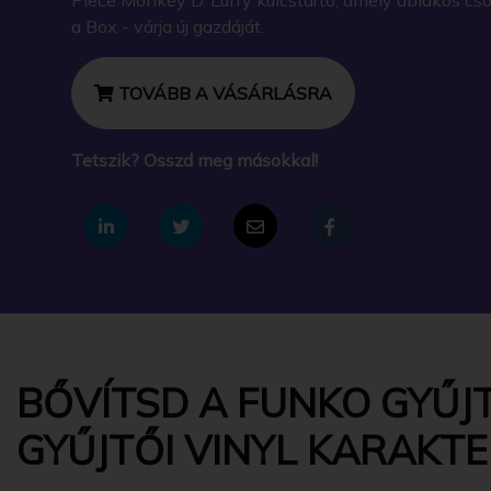
a Box - várja új gazdáját.
TOVÁBB A VÁSÁRLÁSRA
Tetszik? Osszd meg másokkal!
BŐVÍTSD A FUNKO GYŰJ
GYŰJTŐI VINYL KARAKT