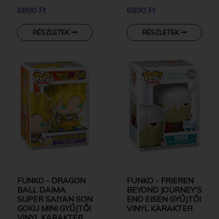
6890 Ft
6890 Ft
RÉSZLETEK
RÉSZLETEK
FUNKO - DRAGON
FUNKO - FRIEREN
BALL DAIMA
BEYOND JOURNEY'S
SUPER SAIYAN SON
END EISEN GYŰJTŐI
GOKU MINI GYŰJTŐI
VINYL KARAKTER
VINYL KARAKTER