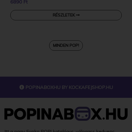
6890 Ft
RÉSZLETEK
MINDEN POP!
POPINABOXHU BY
KOCKAFEJSHOP.HU
Itt a nagy Funko POP! katalógus, válogass kedvenc