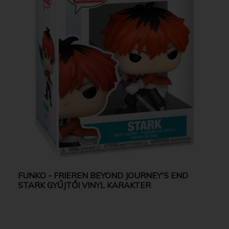
FUNKO - FRIEREN BEYOND JOURNEY'S END
STARK GYŰJTŐI VINYL KARAKTER