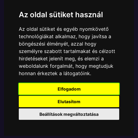
Cikkszám:
889698866088
Elérhetőség:
Készleten
Az oldal sütiket használ
Ára:
8790 Ft
Az oldal sütiket és egyéb nyomkövető
A Funko POP - Anime & Manga egyik népszerű
technológiákat alkalmaz, hogy javítsa a
terméke a Funko - Premium YuGiOh! BlueEyes White
böngészési élményét, azzal hogy
Dragon 15 cm gyűjtői vinyl karakter, amely ablakos
személyre szabott tartalmakat és célzott
csomagolásban azaz - POP In a Box - várja új
hirdetéseket jelenít meg, és elemzi a
gazdáját.
weboldalunk forgalmát, hogy megtudjuk
honnan érkeztek a látogatóink.
TOVÁBB A VÁSÁRLÁSRA
Elfogadom
Tetszik? Osszd meg másokkal!
Elutasítom
Beállítások megváltoztatása