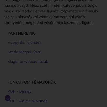
figuráid között. Nézz szét minden kategóriában, találd
meg a számodra kedves figurát. Folyamatosan frissülő
széles választékkal várunk. Partneroldalunkon
könnyedén meg tudod vásárolni a kiszemelt figurát.
PARTNEREINK:
HappyBon ajándék
Szedd Magad 2026
Magento webáruházak
FUNKO POP! TÉMAKÖRÖK
POP - Disney
POP - Anime & Manga